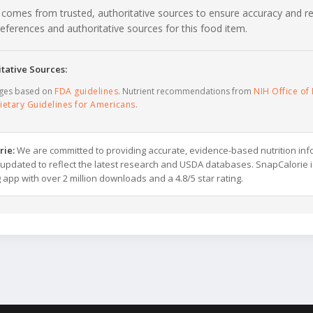
 comes from trusted, authoritative sources to ensure accuracy and rel
c references and authoritative sources for this food item.
tative Sources:
ages based on
FDA guidelines
. Nutrient recommendations from
NIH Office of 
ietary Guidelines for Americans
.
rie:
We are committed to providing accurate, evidence-based nutrition inf
y updated to reflect the latest research and USDA databases. SnapCalorie i
g app with over 2 million downloads and a 4.8/5 star rating.