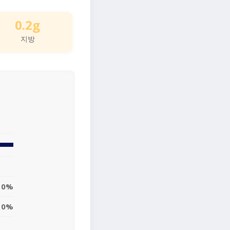
0.2g
지방
0%
0%