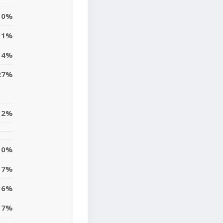
0%
1%
14%
27%
12%
0%
7%
16%
17%