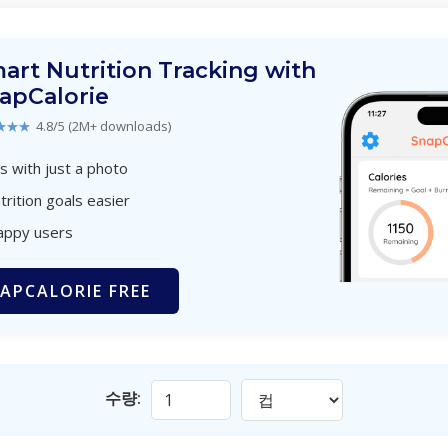
art Nutrition Tracking with
apCalorie
★★★
4.8/5 (2M+ downloads)
s with just a photo
trition goals easier
appy users
APCALORIE FREE
수량: