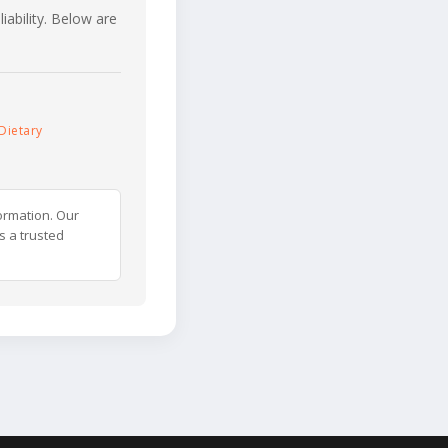
iability. Below are
Dietary
ormation. Our
s a trusted