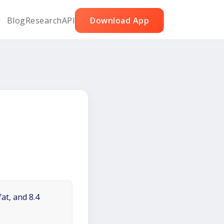
Blog
Research
API
Download App
at, and 8.4