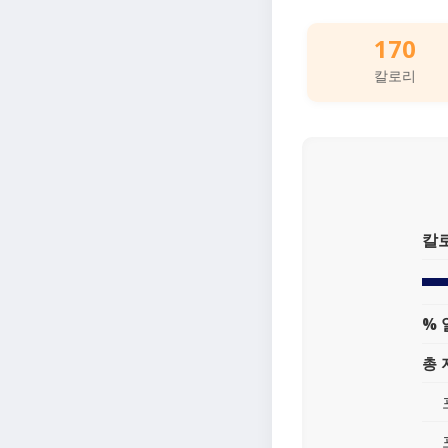
170
칼로리
칼
% 
총 