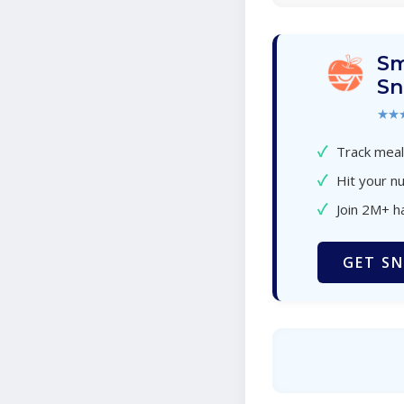
Sm
Sn
★★
✓
Track meal
✓
Hit your nu
✓
Join 2M+ h
GET SN