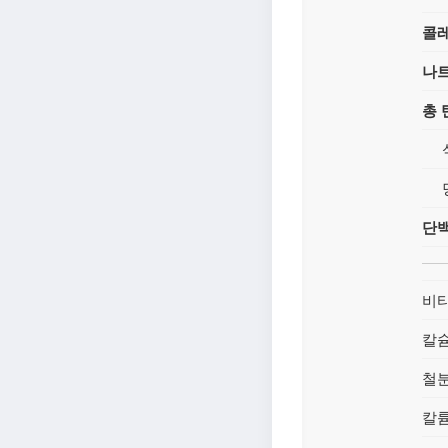
콜
나
총
단
비타
칼
철
칼