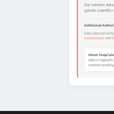
Our nutrition data
specific scientifi
Additional Authori
Daily value percent
Supplements
and
D
About SnapCalo
data is regularl
nutrition trackin