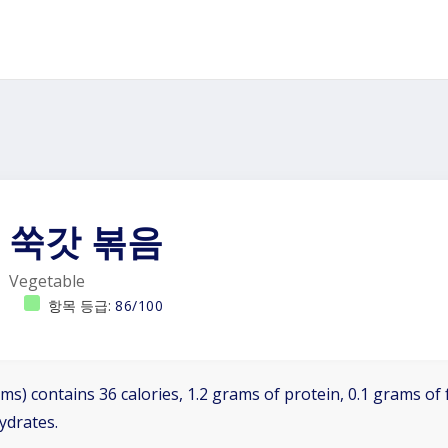
쑥갓 볶음
Vegetable
항목 등급:
86/100
ms) contains 36 calories, 1.2 grams of protein, 0.1 grams of f
ydrates.