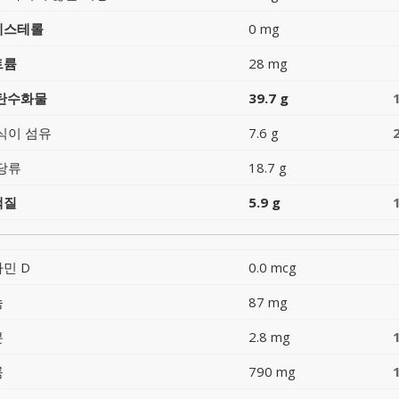
레스테롤
0 mg
트륨
28 mg
 탄수화물
39.7 g
식이 섬유
7.6 g
당류
18.7 g
백질
5.9 g
민 D
0.0 mcg
슘
87 mg
분
2.8 mg
륨
790 mg