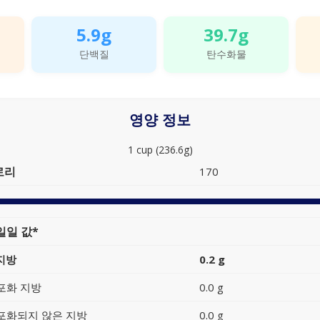
5.9g
39.7g
단백질
탄수화물
영양 정보
1 cup (236.6g)
로리
170
일일 값*
지방
0.2 g
포화 지방
0.0 g
포화되지 않은 지방
0.0 g