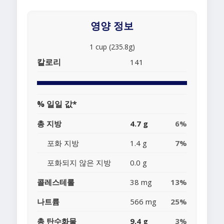
영양 정보
1 cup (235.8g)
칼로리
141
% 일일 값*
총 지방
4.7 g
6%
포화 지방
1.4 g
7%
포화되지 않은 지방
0.0 g
콜레스테롤
38 mg
13%
나트륨
566 mg
25%
총 탄수화물
9.4 g
3%