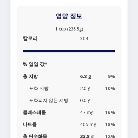
영양 정보
1 cup (236.5g)
칼로리
304
% 일일 값*
총 지방
6.8 g
9%
포화 지방
2.0 g
10%
포화되지 않은 지방
0.0 g
콜레스테롤
47 mg
16%
나트륨
405 mg
18%
총 탄수화물
33.8 g
12%