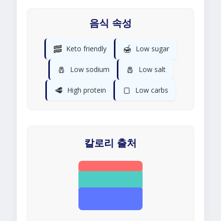
음식 속성
🥓
🍯
Keto friendly
Low sugar
🧂
🧂
Low sodium
Low salt
🥩
🍞
High protein
Low carbs
칼로리 출처