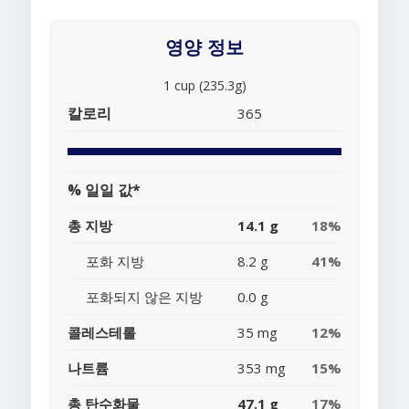
영양 정보
1 cup (235.3g)
칼로리
365
% 일일 값*
총 지방
14.1 g
18%
포화 지방
8.2 g
41%
포화되지 않은 지방
0.0 g
콜레스테롤
35 mg
12%
나트륨
353 mg
15%
총 탄수화물
47.1 g
17%