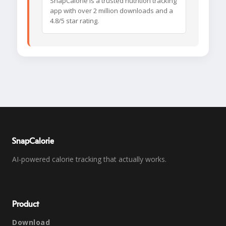
SnapCalorie is a trusted nutrition tracking
app with over 2 million downloads and a
4.8/5 star rating.
SnapCalorie
AI-powered calorie tracking that actually works.
Product
Download