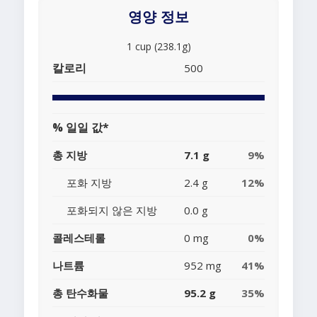
영양 정보
1 cup (238.1g)
칼로리
500
% 일일 값*
총 지방
7.1 g
9%
포화 지방
2.4 g
12%
포화되지 않은 지방
0.0 g
콜레스테롤
0 mg
0%
나트륨
952 mg
41%
총 탄수화물
95.2 g
35%