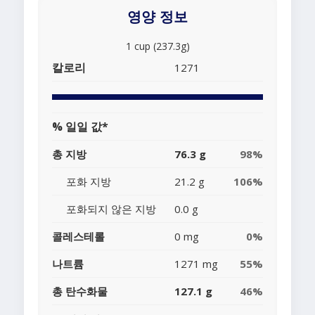
영양 정보
1 cup (237.3g)
칼로리
1271
% 일일 값*
총 지방
76.3 g
98%
포화 지방
21.2 g
106%
포화되지 않은 지방
0.0 g
콜레스테롤
0 mg
0%
나트륨
1271 mg
55%
총 탄수화물
127.1 g
46%