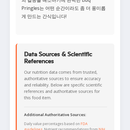
의 갈증을 해소하기에 완벽한 Bbq
Pringles는 어떤 순간이라도 좀 더 풍미롭
게 만드는 간식입니다!
Data Sources & Scientific
References
Our nutrition data comes from trusted,
authoritative sources to ensure accuracy
and reliability. Below are specific scientific
references and authoritative sources for
this food item.
Additional Authoritative Sources:
Daily value percentages based on
FDA
guidelines
. Nutrient recommendations from
NIH