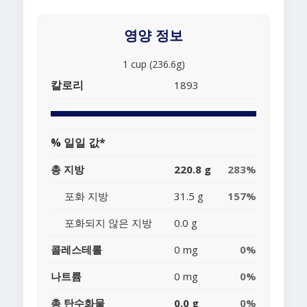
영양 정보
1 cup (236.6g)
칼로리
1893
% 일일 값*
총 지방
220.8 g
283%
포화 지방
31.5 g
157%
포화되지 않은 지방
0.0 g
콜레스테롤
0 mg
0%
나트륨
0 mg
0%
총 탄수화물
0.0 g
0%