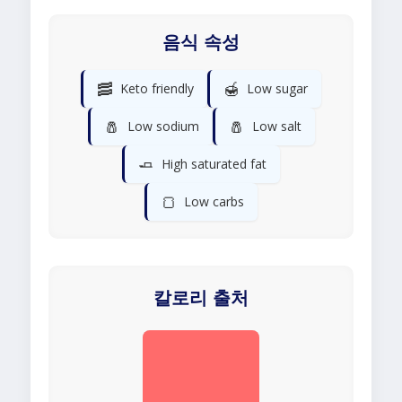
음식 속성
🥓
🍯
Keto friendly
Low sugar
🧂
🧂
Low sodium
Low salt
🧈
High saturated fat
🍞
Low carbs
칼로리 출처