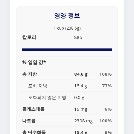
영양 정보
1 cup (238.5g)
칼로리
885
% 일일 값*
총 지방
84.6 g
108%
포화 지방
15.4 g
77%
포화되지 않은 지방
0.0 g
콜레스테롤
19 mg
6%
나트륨
2308 mg
100%
총 탄수화물
15.4 g
6%