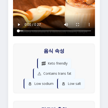
음식 속성
🥓
Keto friendly
⚠️
Contains trans fat
🧂
🧂
Low sodium
Low salt