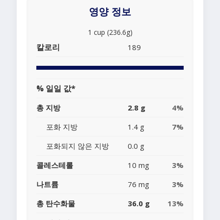
영양 정보
1 cup (236.6g)
칼로리
189
% 일일 값*
총 지방
2.8 g
4%
포화 지방
1.4 g
7%
포화되지 않은 지방
0.0 g
콜레스테롤
10 mg
3%
나트륨
76 mg
3%
총 탄수화물
36.0 g
13%