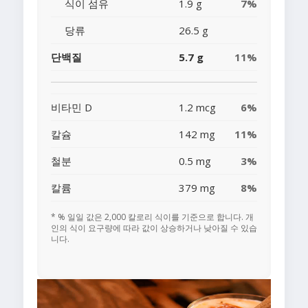
식이 섬유
1.9 g
7%
당류
26.5 g
단백질
5.7 g
11%
비타민 D
1.2 mcg
6%
칼슘
142 mg
11%
철분
0.5 mg
3%
칼륨
379 mg
8%
* % 일일 값은 2,000 칼로리 식이를 기준으로 합니다. 개
인의 식이 요구량에 따라 값이 상승하거나 낮아질 수 있습
니다.