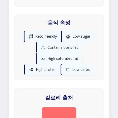
음식 속성
🥓
🍯
Keto friendly
Low sugar
⚠️
Contains trans fat
🧈
High saturated fat
🥩
🍞
High protein
Low carbs
칼로리 출처