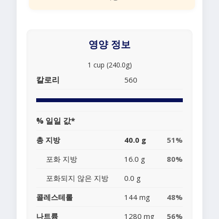
영양 정보
1 cup (240.0g)
칼로리
560
% 일일 값*
총 지방
40.0 g
51%
포화 지방
16.0 g
80%
포화되지 않은 지방
0.0 g
콜레스테롤
144 mg
48%
나트륨
1280 mg
56%