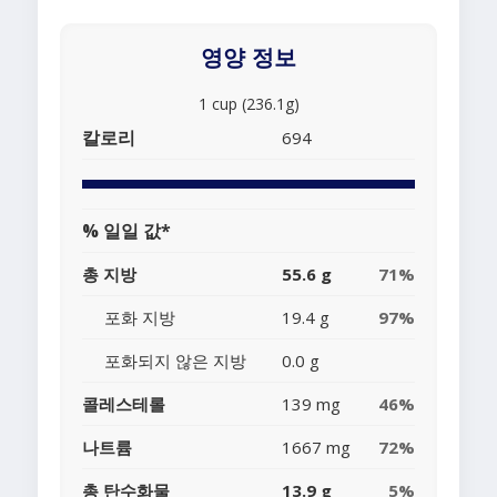
영양 정보
1 cup (236.1g)
칼로리
694
% 일일 값*
총 지방
55.6 g
71%
포화 지방
19.4 g
97%
포화되지 않은 지방
0.0 g
콜레스테롤
139 mg
46%
나트륨
1667 mg
72%
총 탄수화물
13.9 g
5%