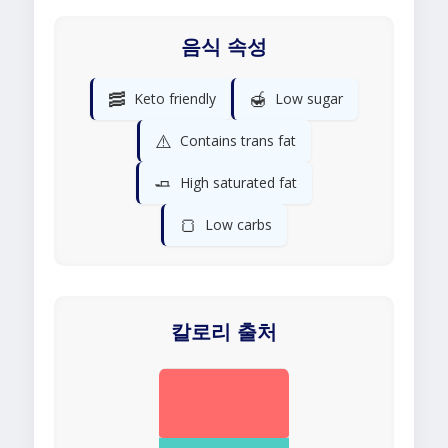
음식 속성
🥓
🍯
Keto friendly
Low sugar
⚠️
Contains trans fat
🧈
High saturated fat
🍞
Low carbs
칼로리 출처