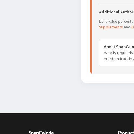
Additional Authori
Daily value percent
Supplements
and
D
About SnapCalo
data is regularl
nutrition trackin
SnapCalorie
Product