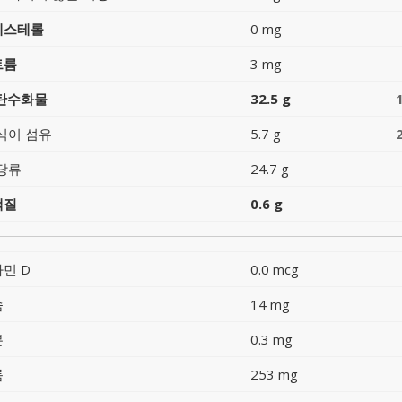
레스테롤
0 mg
트륨
3 mg
 탄수화물
32.5 g
식이 섬유
5.7 g
당류
24.7 g
백질
0.6 g
민 D
0.0 mcg
슘
14 mg
분
0.3 mg
륨
253 mg