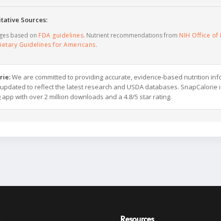
tative Sources:
ages based on
FDA guidelines
. Nutrient recommendations from
NIH Office of 
ietary Guidelines for Americans
.
rie:
We are committed to providing accurate, evidence-based nutrition inf
y updated to reflect the latest research and USDA databases. SnapCalorie i
g app with over 2 million downloads and a 4.8/5 star rating.
Resources