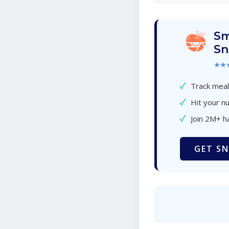
Sm
Sn
★★
✓
Track meal
✓
Hit your nu
✓
Join 2M+ h
GET SN