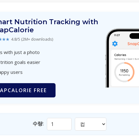
art Nutrition Tracking with
apCalorie
★★★
4.8/5 (2M+ downloads)
s with just a photo
trition goals easier
appy users
APCALORIE FREE
수량: