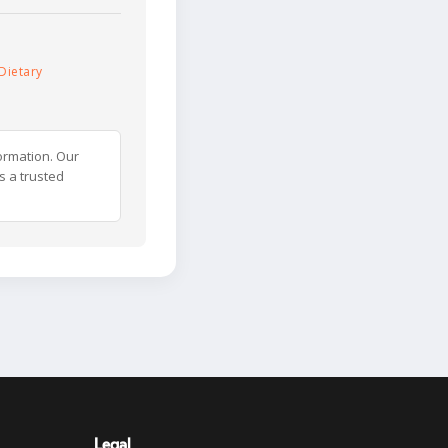
Dietary
ormation. Our
s a trusted
Legal