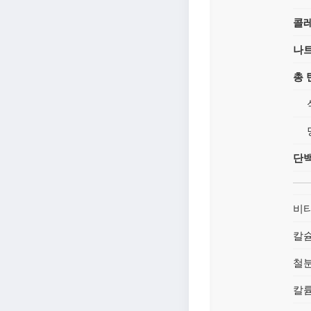
콜
나
총
단
비타
칼
철
칼