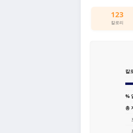
123
칼로리
칼
% 
총 