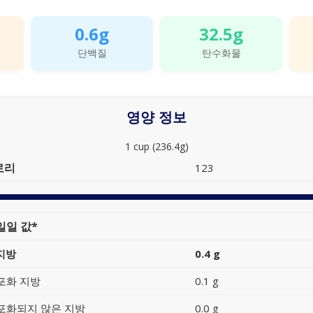
0.6g
32.5g
단백질
탄수화물
영양 정보
1 cup (236.4g)
로리
123
일일 값*
지방
0.4 g
포화 지방
0.1 g
포화되지 않은 지방
0.0 g