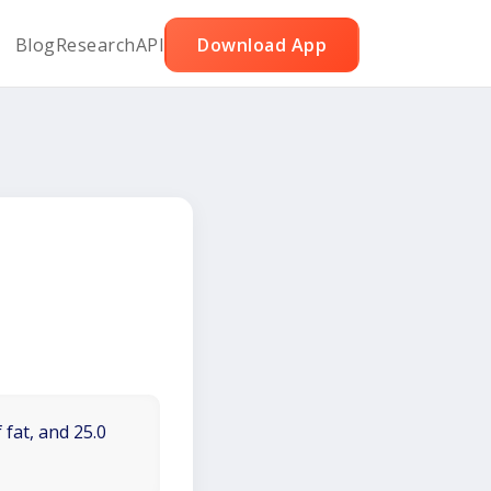
Blog
Research
API
Download App
 fat, and 25.0