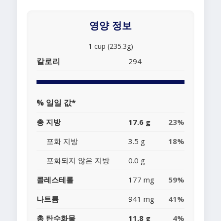
영양 정보
1 cup (235.3g)
칼로리
294
% 일일 값*
총 지방
17.6 g
23%
포화 지방
3.5 g
18%
포화되지 않은 지방
0.0 g
콜레스테롤
177 mg
59%
나트륨
941 mg
41%
총 탄수화물
11.8 g
4%