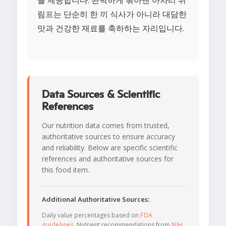
을 제공합니다. 완벽하게 볶아낸 아차리 쉬
림프는 단순히 한 끼 식사가 아니라 대담한
맛과 건강한 재료를 축하하는 자리입니다.
Data Sources & Scientific
References
Our nutrition data comes from trusted,
authoritative sources to ensure accuracy
and reliability. Below are specific scientific
references and authoritative sources for
this food item.
Additional Authoritative Sources:
Daily value percentages based on
FDA
guidelines
. Nutrient recommendations from
NIH