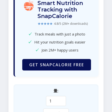
Smart Nutrition
Tracking with
SnapCalorie
★★★★★
4.8/5 (2M+ downloads)
✓
Track meals with just a photo
✓
Hit your nutrition goals easier
✓
Join 2M+ happy users
GET SNAPCALORIE FREE
量: