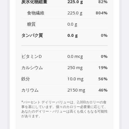
炭水化物総量
225.0 g
82%
食物繊維
225.0 g
804%
糖質
0.0 g
タンパク質
0.0 g
0%
ビタミンD
0.0 mcg
0%
カルシウム
250 mg
19%
鉄分
10.0 mg
56%
カリウム
2150 mg
46%
*パーセント デイリー バリューは、2,000カロリーの食
事を基にしています。個々のカロリー必要量に応じて、
あなたのデイリー・バリューは高くも低くもなる可能性
があります。