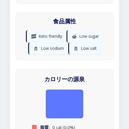
食品属性
🥓
🍯
Keto friendly
Low sugar
🧂
🧂
Low sodium
Low salt
カロリーの源泉
脂質:
0 cal (0.0%)