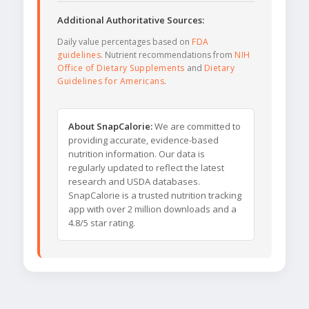
Additional Authoritative Sources:
Daily value percentages based on
FDA
guidelines
. Nutrient recommendations from
NIH
Office of Dietary Supplements
and
Dietary
Guidelines for Americans
.
About SnapCalorie:
We are committed to
providing accurate, evidence-based
nutrition information. Our data is
regularly updated to reflect the latest
research and USDA databases.
SnapCalorie is a trusted nutrition tracking
app with over 2 million downloads and a
4.8/5 star rating.