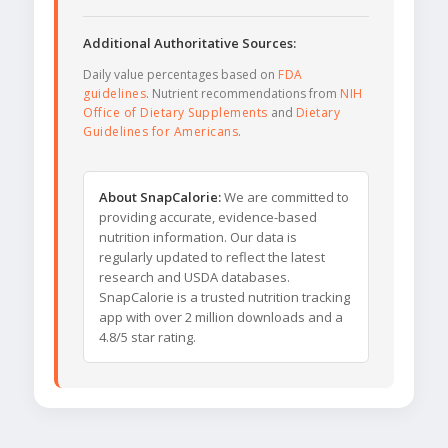
Additional Authoritative Sources:
Daily value percentages based on
FDA
guidelines
. Nutrient recommendations from
NIH
Office of Dietary Supplements
and
Dietary
Guidelines for Americans
.
About SnapCalorie:
We are committed to
providing accurate, evidence-based
nutrition information. Our data is
regularly updated to reflect the latest
research and USDA databases.
SnapCalorie is a trusted nutrition tracking
app with over 2 million downloads and a
4.8/5 star rating.