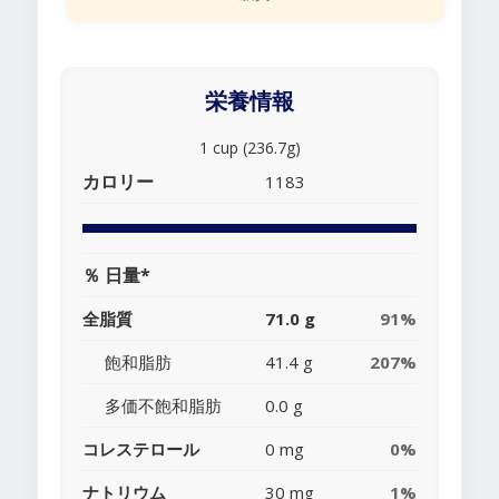
栄養情報
1 cup (236.7g)
カロリー
1183
％ 日量*
全脂質
71.0 g
91%
飽和脂肪
41.4 g
207%
多価不飽和脂肪
0.0 g
コレステロール
0 mg
0%
ナトリウム
30 mg
1%