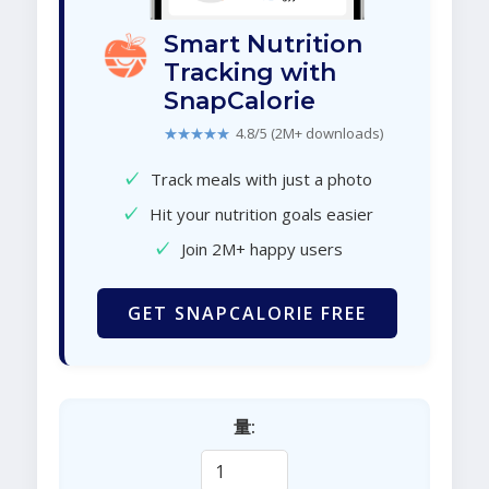
Smart Nutrition
Tracking with
SnapCalorie
★★★★★
4.8/5 (2M+ downloads)
✓
Track meals with just a photo
✓
Hit your nutrition goals easier
✓
Join 2M+ happy users
GET SNAPCALORIE FREE
量: