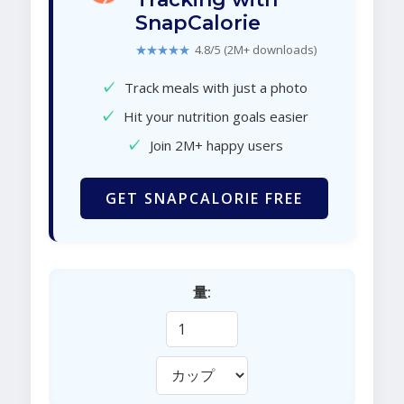
SnapCalorie
★★★★★
4.8/5 (2M+ downloads)
✓
Track meals with just a photo
✓
Hit your nutrition goals easier
✓
Join 2M+ happy users
GET SNAPCALORIE FREE
量: