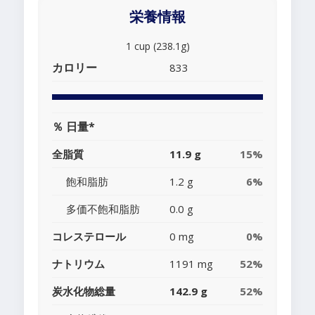
栄養情報
1 cup (238.1g)
カロリー
833
％ 日量*
全脂質
11.9 g
15%
飽和脂肪
1.2 g
6%
多価不飽和脂肪
0.0 g
コレステロール
0 mg
0%
ナトリウム
1191 mg
52%
炭水化物総量
142.9 g
52%