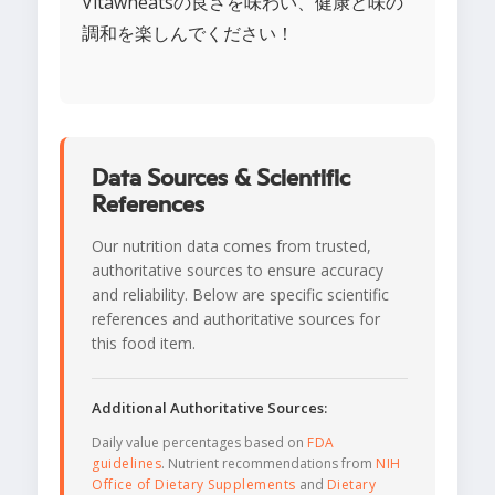
Vitawheatsの良さを味わい、健康と味の
調和を楽しんでください！
Data Sources & Scientific
References
Our nutrition data comes from trusted,
authoritative sources to ensure accuracy
and reliability. Below are specific scientific
references and authoritative sources for
this food item.
Additional Authoritative Sources:
Daily value percentages based on
FDA
guidelines
. Nutrient recommendations from
NIH
Office of Dietary Supplements
and
Dietary