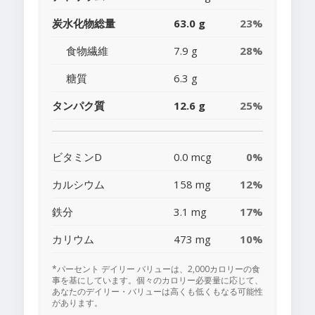
炭水化物総量
63.0 g
23%
食物繊維
7.9 g
28%
糖質
6.3 g
タンパク質
12.6 g
25%
ビタミンD
0.0 mcg
0%
カルシウム
158 mg
12%
鉄分
3.1 mg
17%
カリウム
473 mg
10%
*パーセント デイリー バリューは、2,000カロリーの食
事を基にしています。個々のカロリー必要量に応じて、
あなたのデイリー・バリューは高くも低くもなる可能性
があります。