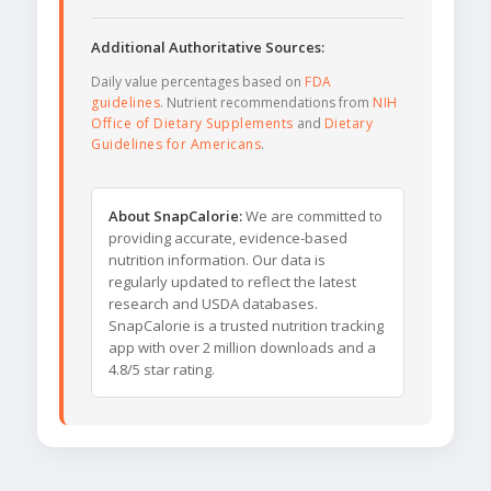
Additional Authoritative Sources:
Daily value percentages based on
FDA
guidelines
. Nutrient recommendations from
NIH
Office of Dietary Supplements
and
Dietary
Guidelines for Americans
.
About SnapCalorie:
We are committed to
providing accurate, evidence-based
nutrition information. Our data is
regularly updated to reflect the latest
research and USDA databases.
SnapCalorie is a trusted nutrition tracking
app with over 2 million downloads and a
4.8/5 star rating.