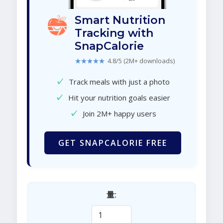
Smart Nutrition
Tracking with
SnapCalorie
★★★★★
4.8/5 (2M+ downloads)
✓
Track meals with just a photo
✓
Hit your nutrition goals easier
✓
Join 2M+ happy users
GET SNAPCALORIE FREE
量: