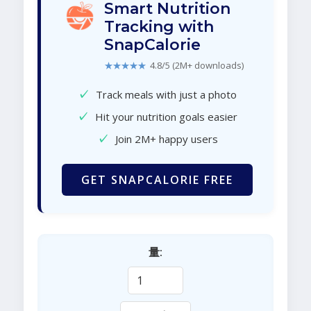
Smart Nutrition
Tracking with
SnapCalorie
★★★★★
4.8/5 (2M+ downloads)
✓
Track meals with just a photo
✓
Hit your nutrition goals easier
✓
Join 2M+ happy users
GET SNAPCALORIE FREE
量: