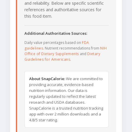
and reliability. Below are specific scientific
references and authoritative sources for
this food item.
Additional Authoritative Sources:
Daily value percentages based on
FDA
guidelines
. Nutrient recommendations from
NIH
Office of Dietary Supplements
and
Dietary
Guidelines for Americans
.
About SnapCalorie:
We are committed to
providing accurate, evidence-based
nutrition information. Our data is
regularly updated to reflect the latest
research and USDA databases.
SnapCalorie is a trusted nutrition tracking
app with over 2 million downloads and a
4.8/5 star rating.