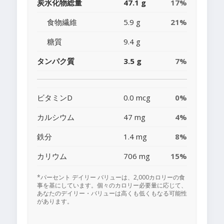
炭水化物総量
47.1 g
17%
食物繊維
5.9 g
21%
糖質
9.4 g
タンパク質
3.5 g
7%
ビタミンD
0.0 mcg
0%
カルシウム
47 mg
4%
鉄分
1.4 mg
8%
カリウム
706 mg
15%
*パーセント デイリー バリューは、2,000カロリーの食
事を基にしています。個々のカロリー必要量に応じて、
あなたのデイリー・バリューは高くも低くもなる可能性
があります。