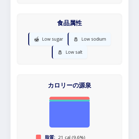
食品属性
🍯
🧂
Low sugar
Low sodium
🧂
Low salt
カロリーの源泉
脂質:
21 cal (9.6%)