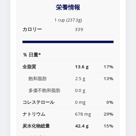
栄養情報
1 cup (237.3g)
カロリー
339
％ 日量*
全脂質
13.6 g
17%
飽和脂肪
2.5 g
13%
多価不飽和脂肪
0.0 g
コレステロール
0 mg
0%
ナトリウム
678 mg
29%
炭水化物総量
42.4 g
15%