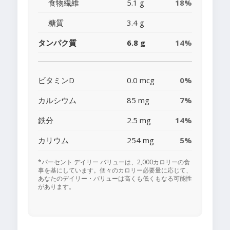
食物繊維
5.1 g
18%
糖質
3.4 g
タンパク質
6.8 g
14%
ビタミンD
0.0 mcg
0%
カルシウム
85 mg
7%
鉄分
2.5 mg
14%
カリウム
254 mg
5%
*パーセント デイリー バリューは、2,000カロリーの食
事を基にしています。個々のカロリー必要量に応じて、
あなたのデイリー・バリューは高くも低くもなる可能性
があります。