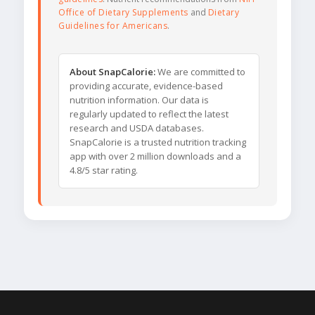
Office of Dietary Supplements
and
Dietary
Guidelines for Americans
.
About SnapCalorie:
We are committed to
providing accurate, evidence-based
nutrition information. Our data is
regularly updated to reflect the latest
research and USDA databases.
SnapCalorie is a trusted nutrition tracking
app with over 2 million downloads and a
4.8/5 star rating.