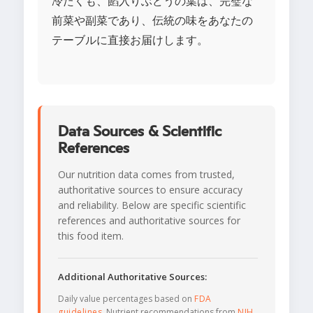
冷たくも、餡入りぶどうの葉は、完璧な
前菜や副菜であり、伝統の味をあなたの
テーブルに直接お届けします。
Data Sources & Scientific
References
Our nutrition data comes from trusted,
authoritative sources to ensure accuracy
and reliability. Below are specific scientific
references and authoritative sources for
this food item.
Additional Authoritative Sources:
Daily value percentages based on
FDA
guidelines
. Nutrient recommendations from
NIH