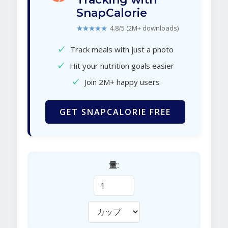
SnapCalorie
★★★★★
4.8/5 (2M+ downloads)
✓
Track meals with just a photo
✓
Hit your nutrition goals easier
✓
Join 2M+ happy users
GET SNAPCALORIE FREE
量: