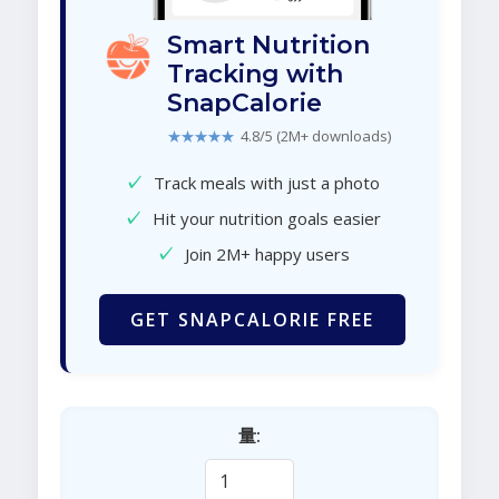
Smart Nutrition
Tracking with
SnapCalorie
★★★★★
4.8/5 (2M+ downloads)
✓
Track meals with just a photo
✓
Hit your nutrition goals easier
✓
Join 2M+ happy users
GET SNAPCALORIE FREE
量: