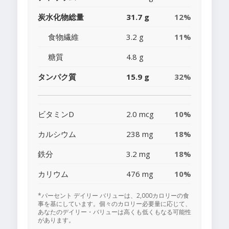
炭水化物総量
31.7 g
12%
食物繊維
3.2 g
11%
糖質
4.8 g
タンパク質
15.9 g
32%
ビタミンD
2.0 mcg
10%
カルシウム
238 mg
18%
鉄分
3.2 mg
18%
カリウム
476 mg
10%
*パーセント デイリー バリューは、2,000カロリーの食
事を基にしています。個々のカロリー必要量に応じて、
あなたのデイリー・バリューは高くも低くもなる可能性
があります。