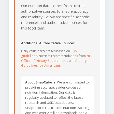
Our nutrition data comes from trusted,
authoritative sources to ensure accuracy
and reliability. Below are specific scientific
references and authoritative sources for
this food item.
Additional Authoritative Sources:
Daily value percentages based on
FDA
guidelines
. Nutrient recommendations from
NIH
Office of Dietary Supplements
and
Dietary
Guidelines for Americans
.
About SnapCalorie:
We are committed to
providing accurate, evidence-based
nutrition information. Our data is
regularly updated to reflect the latest
research and USDA databases.
SnapCalorie is a trusted nutrition tracking
app with over 2 million downloads and a