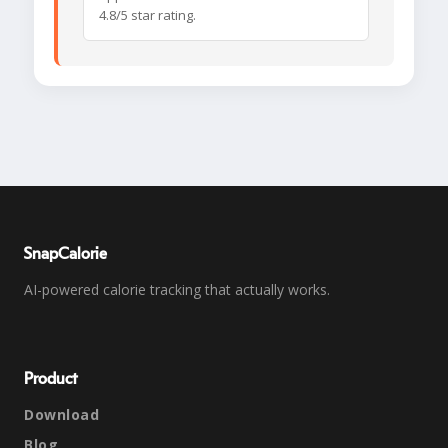
4.8/5 star rating.
SnapCalorie
AI-powered calorie tracking that actually works.
Product
Download
Blog