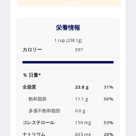
栄養情報
1 cup (238.1g)
カロリー
397
％ 日量*
全脂質
23.8 g
31%
飽和脂肪
11.1 g
56%
多価不飽和脂肪
0.0 g
コレステロール
159 mg
53%
ナトリウム
635 mg
28%