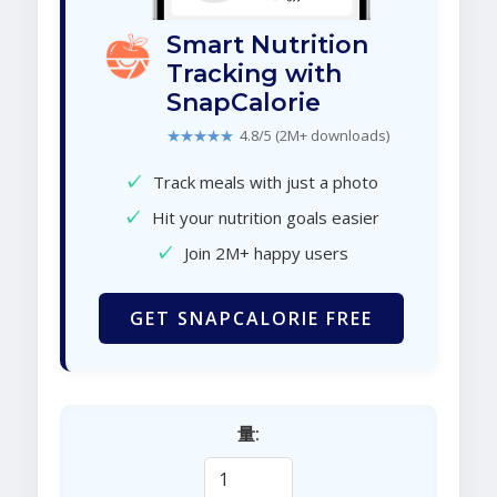
Smart Nutrition
Tracking with
SnapCalorie
★★★★★
4.8/5 (2M+ downloads)
✓
Track meals with just a photo
✓
Hit your nutrition goals easier
✓
Join 2M+ happy users
GET SNAPCALORIE FREE
量: