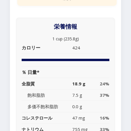
栄養情報
1 cup (235.8g)
カロリー
424
％ 日量*
全脂質
18.9 g
24%
飽和脂肪
7.5 g
37%
多価不飽和脂肪
0.0 g
コレステロール
47 mg
16%
ナトリウム
755 mg
33%