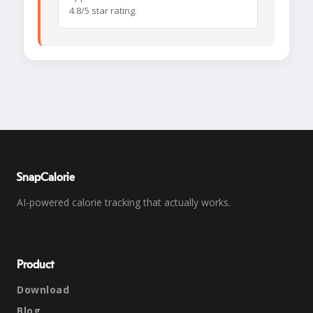
4.8/5 star rating.
SnapCalorie
AI-powered calorie tracking that actually works.
Product
Download
Blog