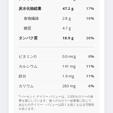
炭水化物総量
47.2 g
17%
食物繊維
2.8 g
10%
糖質
4.7 g
タンパク質
18.9 g
38%
ビタミンD
0.0 mcg
0%
カルシウム
141 mg
11%
鉄分
1.9 mg
11%
カリウム
283 mg
6%
*パーセント デイリー バリューは、2,000カロリーの食
事を基にしています。個々のカロリー必要量に応じて、
あなたのデイリー・バリューは高くも低くもなる可能性
があります。