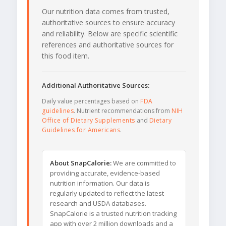
Our nutrition data comes from trusted,
authoritative sources to ensure accuracy
and reliability. Below are specific scientific
references and authoritative sources for
this food item.
Additional Authoritative Sources:
Daily value percentages based on
FDA
guidelines
. Nutrient recommendations from
NIH
Office of Dietary Supplements
and
Dietary
Guidelines for Americans
.
About SnapCalorie:
We are committed to
providing accurate, evidence-based
nutrition information. Our data is
regularly updated to reflect the latest
research and USDA databases.
SnapCalorie is a trusted nutrition tracking
app with over 2 million downloads and a