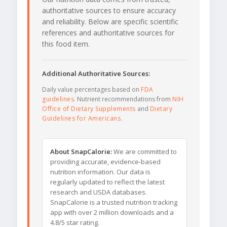
authoritative sources to ensure accuracy
and reliability. Below are specific scientific
references and authoritative sources for
this food item.
Additional Authoritative Sources:
Daily value percentages based on
FDA
guidelines
. Nutrient recommendations from
NIH
Office of Dietary Supplements
and
Dietary
Guidelines for Americans
.
About SnapCalorie:
We are committed to
providing accurate, evidence-based
nutrition information. Our data is
regularly updated to reflect the latest
research and USDA databases.
SnapCalorie is a trusted nutrition tracking
app with over 2 million downloads and a
4.8/5 star rating.