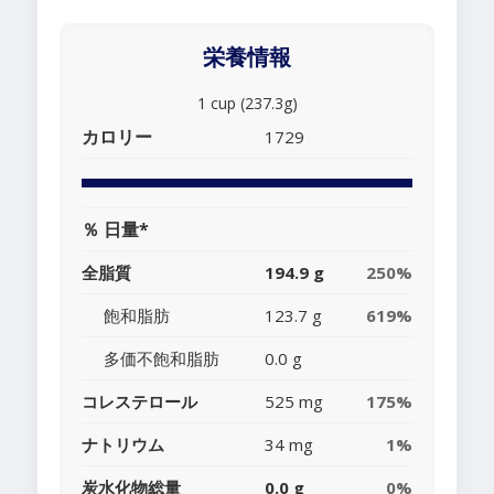
栄養情報
1 cup (237.3g)
カロリー
1729
％ 日量*
全脂質
194.9 g
250%
飽和脂肪
123.7 g
619%
多価不飽和脂肪
0.0 g
コレステロール
525 mg
175%
ナトリウム
34 mg
1%
炭水化物総量
0.0 g
0%