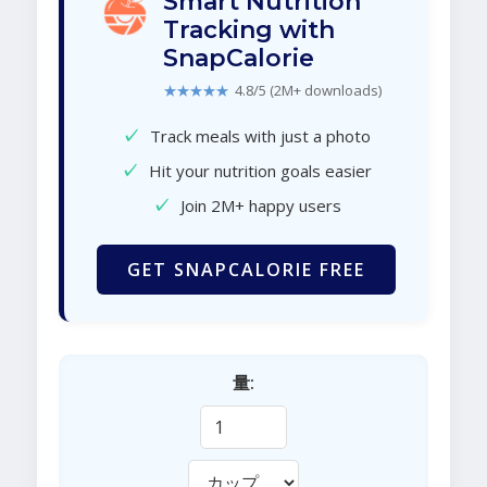
Smart Nutrition
Tracking with
SnapCalorie
★★★★★
4.8/5 (2M+ downloads)
✓
Track meals with just a photo
✓
Hit your nutrition goals easier
✓
Join 2M+ happy users
GET SNAPCALORIE FREE
量: