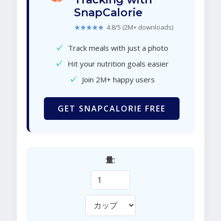
SnapCalorie
★★★★★
4.8/5 (2M+ downloads)
✓
Track meals with just a photo
✓
Hit your nutrition goals easier
✓
Join 2M+ happy users
GET SNAPCALORIE FREE
量: