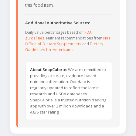
this food item.
Additional Authoritative Sources:
Daily value percentages based on
FDA
guidelines
. Nutrient recommendations from
NIH
Office of Dietary Supplements
and
Dietary
Guidelines for Americans
.
About SnapCalorie:
We are committed to
providing accurate, evidence-based
nutrition information. Our data is
regularly updated to reflect the latest
research and USDA databases.
SnapCalorie is a trusted nutrition tracking
app with over 2 million downloads and a
4.8/5 star rating.