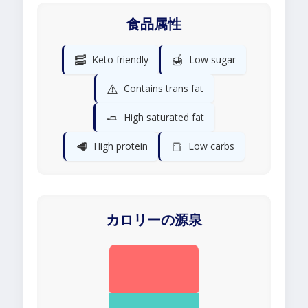
食品属性
🥓
🍯
Keto friendly
Low sugar
⚠️
Contains trans fat
🧈
High saturated fat
🥩
🍞
High protein
Low carbs
カロリーの源泉