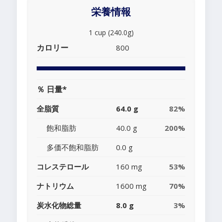
栄養情報
1 cup (240.0g)
カロリー
800
％ 日量*
全脂質
64.0 g
82%
飽和脂肪
40.0 g
200%
多価不飽和脂肪
0.0 g
コレステロール
160 mg
53%
ナトリウム
1600 mg
70%
炭水化物総量
8.0 g
3%