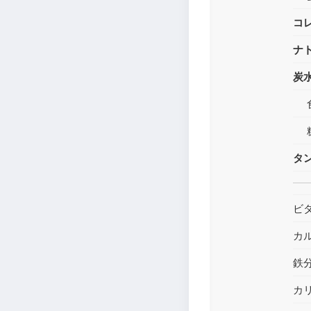
コ
ナ
炭
タ
ビ
カ
鉄
カ