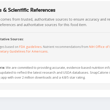
 & Scientific References
 comes from trusted, authoritative sources to ensure accuracy and rel
c references and authoritative sources for this food item.
tative Sources:
ages based on
FDA guidelines
. Nutrient recommendations from
NIH Office of 
ietary Guidelines for Americans
.
rie:
We are committed to providing accurate, evidence-based nutrition inf
y updated to reflect the latest research and USDA databases. SnapCalorie i
g app with over 2 million downloads and a 4.8/5 star rating.