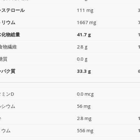
レステロール
111 mg
トリウム
1667 mg
水化物総量
41.7 g
食物繊維
2.8 g
糖質
0.0 g
ンパク質
33.3 g
タミンD
0.0 mcg
ルシウム
56 mg
分
2.8 mg
リウム
556 mg