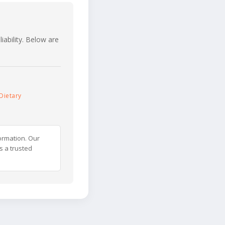
iability. Below are
Dietary
ormation. Our
s a trusted