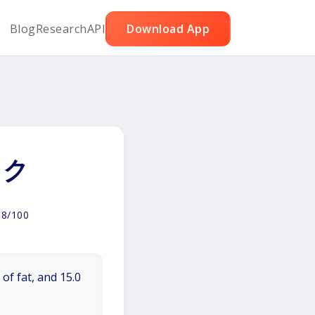
Blog
Research
API
Download App
ック
58/100
of fat, and 15.0