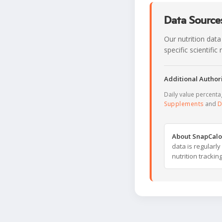
Data Sources
Our nutrition data
specific scientifi
Additional Authori
Daily value percent
Supplements
and
D
About SnapCalo
data is regularl
nutrition trackin