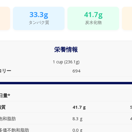
33.3g
41.7g
タンパク質
炭水化物
栄養情報
1 cup (236.1g)
ロリー
694
日量*
脂質
41.7 g
飽和脂肪
8.3 g
多価不飽和脂肪
0.0 g