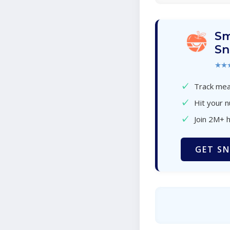
Sm
Sn
★★
✓
Track meal
✓
Hit your n
✓
Join 2M+ 
GET SN