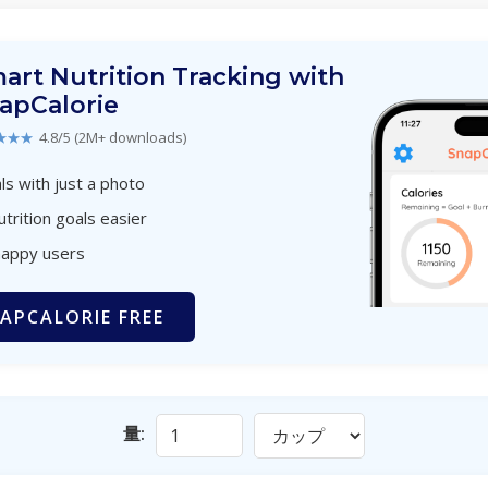
art Nutrition Tracking with
apCalorie
★★★
4.8/5 (2M+ downloads)
s with just a photo
utrition goals easier
happy users
APCALORIE FREE
量: