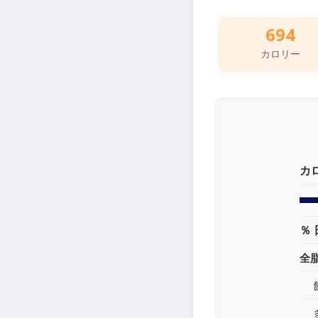
694
カロリー
カ
％ 
全