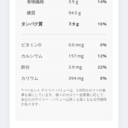
食物繊維
3.9 g
14%
糖質
94.5 g
タンパク質
7.9 g
16%
ビタミンD
0.0 mcg
0%
カルシウム
157 mg
12%
鉄分
3.9 mg
22%
カリウム
394 mg
8%
*パーセント デイリー バリューは、2,000カロリーの食
事を基にしています。個々のカロリー必要量に応じて、
あなたのデイリー・バリューは高くも低くもなる可能性
があります。