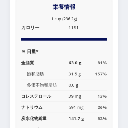
栄養情報
1 cup (236.2g)
カロリー
1181
％ 日量*
全脂質
63.0 g
81%
飽和脂肪
31.5 g
157%
多価不飽和脂肪
0.0 g
コレステロール
39 mg
13%
ナトリウム
591 mg
26%
炭水化物総量
141.7 g
52%