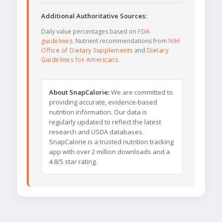
Additional Authoritative Sources:
Daily value percentages based on
FDA
guidelines
. Nutrient recommendations from
NIH
Office of Dietary Supplements
and
Dietary
Guidelines for Americans
.
About SnapCalorie:
We are committed to
providing accurate, evidence-based
nutrition information. Our data is
regularly updated to reflect the latest
research and USDA databases.
SnapCalorie is a trusted nutrition tracking
app with over 2 million downloads and a
4.8/5 star rating.