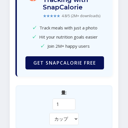
SnapCalorie
★★★★★
4.8/5 (2M+ downloads)
✓
Track meals with just a photo
✓
Hit your nutrition goals easier
✓
Join 2M+ happy users
GET SNAPCALORIE FREE
量: