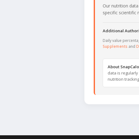
Our nutrition data
specific scientifi
Additional Authori
Daily value percent
Supplements
and
D
About SnapCalo
data is regularl
nutrition trackin