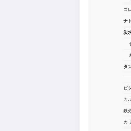
コ
ナ
炭
タ
ビ
カ
鉄
カ