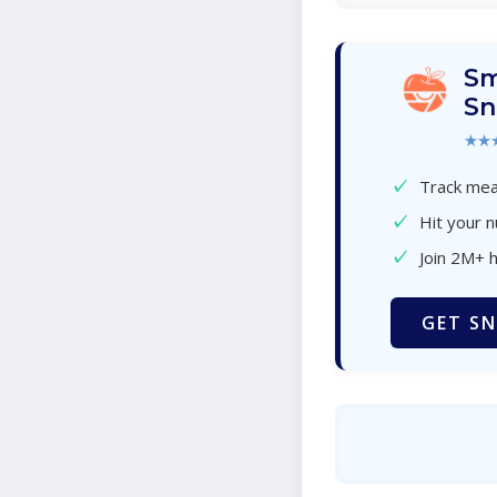
Sm
Sn
★★
✓
Track meal
✓
Hit your n
✓
Join 2M+ 
GET SN