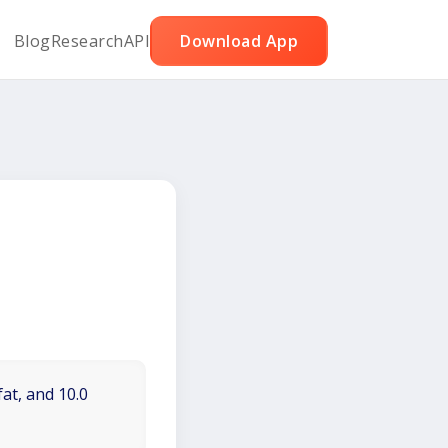
Blog
Research
API
Download App
fat, and 10.0