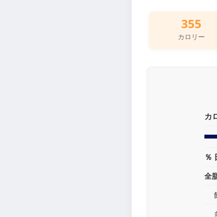
355
カロリー
カ
％ 
全