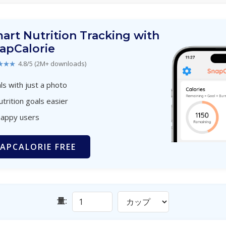
art Nutrition Tracking with
apCalorie
★★★
4.8/5 (2M+ downloads)
s with just a photo
utrition goals easier
happy users
APCALORIE FREE
量: