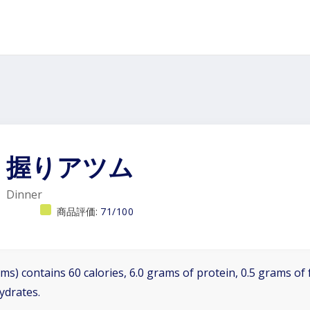
握りアツム
Dinner
商品評価:
71/100
ms) contains 60 calories, 6.0 grams of protein, 0.5 grams of 
ydrates.