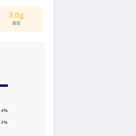
3.0g
脂質
4%
3%