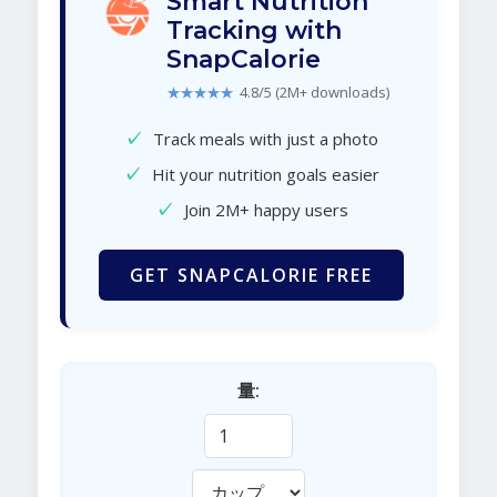
Smart Nutrition
Tracking with
SnapCalorie
★★★★★
4.8/5 (2M+ downloads)
✓
Track meals with just a photo
✓
Hit your nutrition goals easier
✓
Join 2M+ happy users
GET SNAPCALORIE FREE
量: