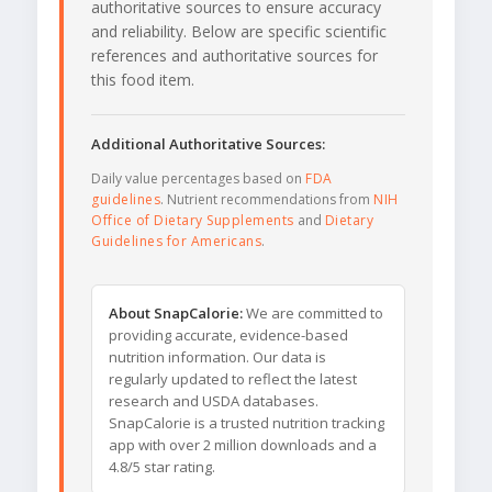
authoritative sources to ensure accuracy
and reliability. Below are specific scientific
references and authoritative sources for
this food item.
Additional Authoritative Sources:
Daily value percentages based on
FDA
guidelines
. Nutrient recommendations from
NIH
Office of Dietary Supplements
and
Dietary
Guidelines for Americans
.
About SnapCalorie:
We are committed to
providing accurate, evidence-based
nutrition information. Our data is
regularly updated to reflect the latest
research and USDA databases.
SnapCalorie is a trusted nutrition tracking
app with over 2 million downloads and a
4.8/5 star rating.