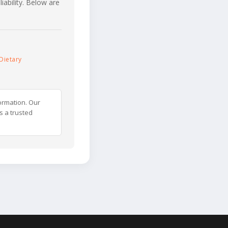
iability. Below are
Dietary
ormation. Our
s a trusted