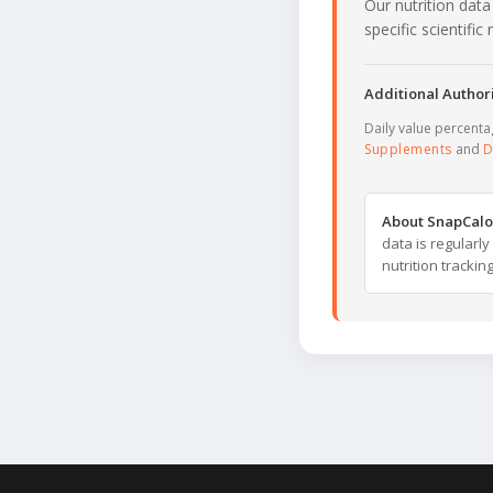
Our nutrition data
specific scientifi
Additional Authori
Daily value percent
Supplements
and
D
About SnapCalo
data is regularl
nutrition trackin