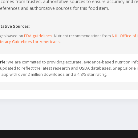
 comes from trusted, authoritative sources to ensure accuracy and rel
c references and authoritative sources for this food item.
tative Sources:
ages based on
FDA guidelines
. Nutrient recommendations from
NIH Office of 
ietary Guidelines for Americans
.
rie:
We are committed to providing accurate, evidence-based nutrition inf
y updated to reflect the latest research and USDA databases. SnapCalorie i
g app with over 2 million downloads and a 4.8/5 star rating.