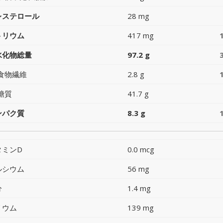
レステロール
28 mg
トリウム
417 mg
水化物総量
97.2 g
食物繊維
2.8 g
糖質
41.7 g
ンパク質
8.3 g
タミンD
0.0 mcg
ルシウム
56 mg
分
1.4 mg
リウム
139 mg