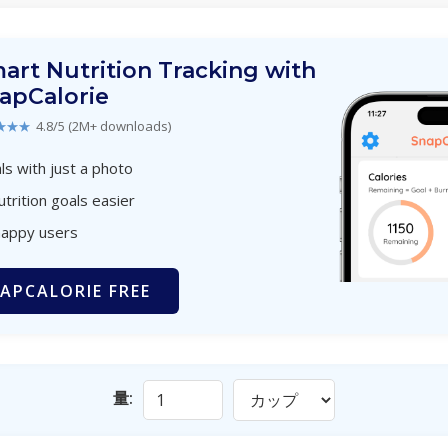
art Nutrition Tracking with
apCalorie
★★★
4.8/5 (2M+ downloads)
s with just a photo
utrition goals easier
happy users
APCALORIE FREE
量: