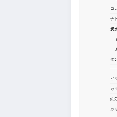
コ
ナ
炭
タ
ビ
カ
鉄
カ