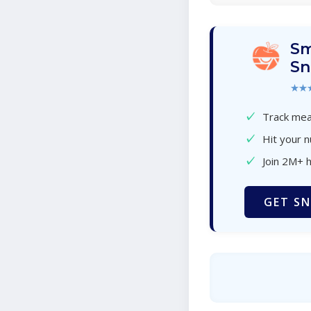
Sm
Sn
★★
✓
Track meal
✓
Hit your n
✓
Join 2M+ 
GET SN