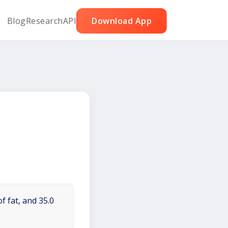
Blog
Research
API
Download App
f fat, and 35.0