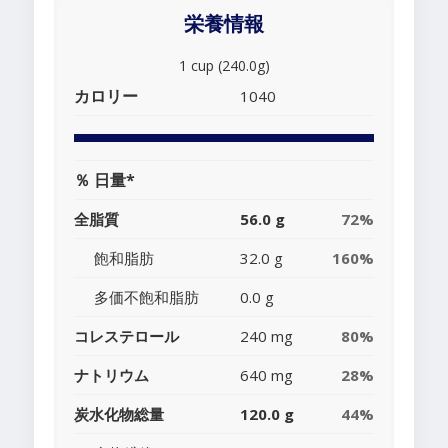
栄養情報
1 cup (240.0g)
カロリー
1040
％ 日量*
全脂質
56.0 g
72%
飽和脂肪
32.0 g
160%
多価不飽和脂肪
0.0 g
コレステロール
240 mg
80%
ナトリウム
640 mg
28%
炭水化物総量
120.0 g
44%