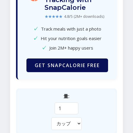
SnapCalorie
★★★★★
4.8/5 (2M+ downloads)
✓
Track meals with just a photo
✓
Hit your nutrition goals easier
✓
Join 2M+ happy users
GET SNAPCALORIE FREE
量: