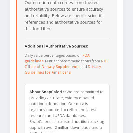
Our nutrition data comes from trusted,
authoritative sources to ensure accuracy
and reliability. Below are specific scientific
references and authoritative sources for
this food item.
Additional Authoritative Sources:
Daily value percentages based on
FDA
guidelines
. Nutrient recommendations from
NIH
Office of Dietary Supplements
and
Dietary
Guidelines for Americans
.
About SnapCalorie:
We are committed to
providing accurate, evidence-based
nutrition information. Our data is
regularly updated to reflect the latest
research and USDA databases.
SnapCalorie is a trusted nutrition tracking
app with over 2 million downloads and a