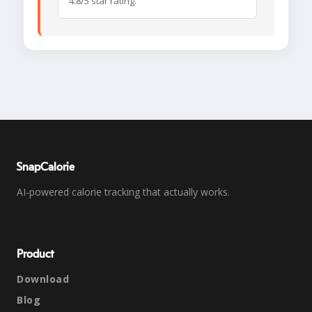
4.8/5 star rating.
SnapCalorie
AI-powered calorie tracking that actually works.
Product
Download
Blog