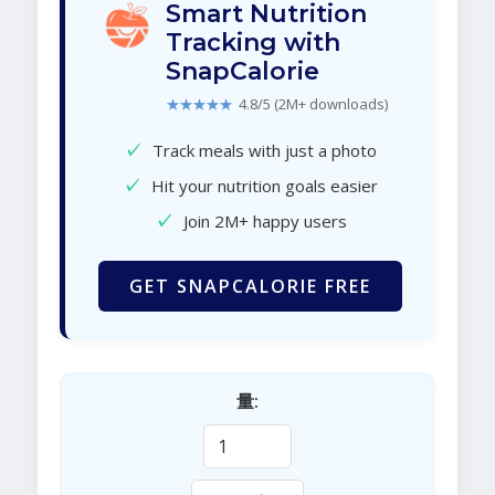
Smart Nutrition
Tracking with
SnapCalorie
★★★★★
4.8/5 (2M+ downloads)
✓
Track meals with just a photo
✓
Hit your nutrition goals easier
✓
Join 2M+ happy users
GET SNAPCALORIE FREE
量: