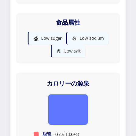
食品属性
🍯
🧂
Low sugar
Low sodium
🧂
Low salt
カロリーの源泉
脂質:
0 cal (0.0%)