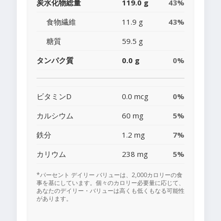
炭水化物総量
119.0 g
43%
食物繊維
11.9 g
43%
糖質
59.5 g
タンパク質
0.0 g
0%
ビタミンD
0.0 mcg
0%
カルシウム
60 mg
5%
鉄分
1.2 mg
7%
カリウム
238 mg
5%
*パーセント デイリー バリューは、2,000カロリーの食
事を基にしています。個々のカロリー必要量に応じて、
あなたのデイリー・バリューは高くも低くもなる可能性
があります。