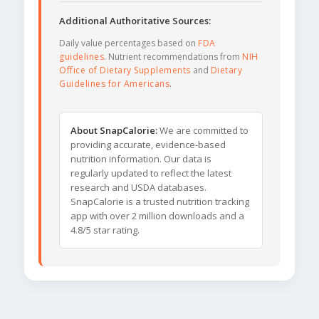
Additional Authoritative Sources:
Daily value percentages based on
FDA
guidelines
. Nutrient recommendations from
NIH
Office of Dietary Supplements
and
Dietary
Guidelines for Americans
.
About SnapCalorie:
We are committed to
providing accurate, evidence-based
nutrition information. Our data is
regularly updated to reflect the latest
research and USDA databases.
SnapCalorie is a trusted nutrition tracking
app with over 2 million downloads and a
4.8/5 star rating.