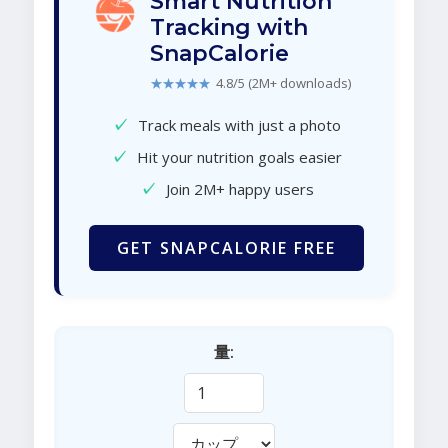
Smart Nutrition
Tracking with
SnapCalorie
★★★★★
4.8/5 (2M+ downloads)
✓
Track meals with just a photo
✓
Hit your nutrition goals easier
✓
Join 2M+ happy users
GET SNAPCALORIE FREE
量: