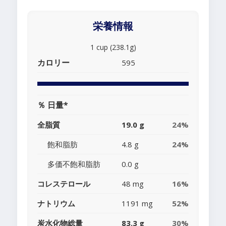
栄養情報
1 cup (238.1g)
カロリー
595
％ 日量*
全脂質
19.0 g
24%
飽和脂肪
4.8 g
24%
多価不飽和脂肪
0.0 g
コレステロール
48 mg
16%
ナトリウム
1191 mg
52%
炭水化物総量
83.3 g
30%