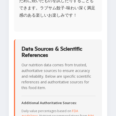
ために焼いたものを試したりすることも
できます。ラブサム餃子-味わい深く満足
感のある楽しいお楽しみです！
Data Sources & Scientific
References
Our nutrition data comes from trusted,
authoritative sources to ensure accuracy
and reliability. Below are specific scientific
references and authoritative sources for
this food item.
Additional Authoritative Sources:
Daily value percentages based on
FDA
guidelines
. Nutrient recommendations from
NIH