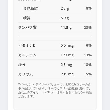
食物繊維
2.3 g
8%
糖質
6.9 g
タンパク質
11.5 g
23%
ビタミンD
0.0 mcg
0%
カルシウム
173 mg
13%
鉄分
2.3 mg
13%
カリウム
231 mg
5%
*パーセント デイリー バリューは、2,000カロリーの食
事を基にしています。個々のカロリー必要量に応じて、
あなたのデイリー・バリューは高くも低くもなる可能性
があります。