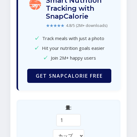
Smart Nutrition
Tracking with
SnapCalorie
★★★★★
4.8/5 (2M+ downloads)
✓
Track meals with just a photo
✓
Hit your nutrition goals easier
✓
Join 2M+ happy users
GET SNAPCALORIE FREE
量: