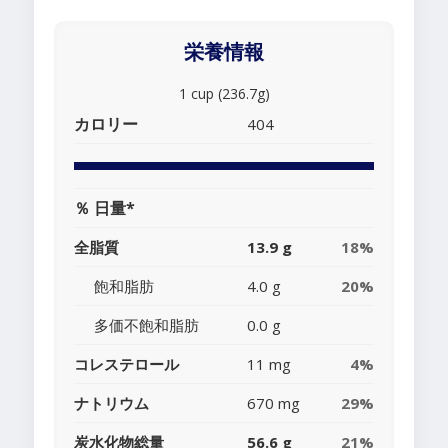
栄養情報
1 cup (236.7g)
カロリー
404
％ 日量*
全脂質
13.9 g
18%
飽和脂肪
4.0 g
20%
多価不飽和脂肪
0.0 g
コレステロール
11 mg
4%
ナトリウム
670 mg
29%
炭水化物総量
56.6 g
21%