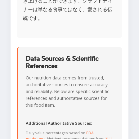
き上げることができます。クラフトディ
ナーは単なる食事ではなく、愛される伝
統です。
Data Sources & Scientific
References
Our nutrition data comes from trusted,
authoritative sources to ensure accuracy
and reliability. Below are specific scientific
references and authoritative sources for
this food item.
Additional Authoritative Sources:
Daily value percentages based on
FDA
guidelines
. Nutrient recommendations from
NIH