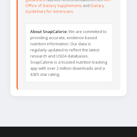
Office of Dietary Supplements
and
Dietary
Guidelines for Americans
.
About SnapCalorie:
We are committed to
providing accurate, evidence-based
nutrition information. Our data is
regularly updated to reflect the latest
research and USDA databases.
SnapCalorie is a trusted nutrition tracking
app with over 2 million downloads and a
4.8/5 star rating.