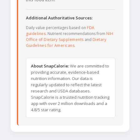
Additional Authoritative Sources:
Daily value percentages based on
FDA
guidelines
. Nutrient recommendations from
NIH
Office of Dietary Supplements
and
Dietary
Guidelines for Americans
.
About SnapCalorie:
We are committed to
providing accurate, evidence-based
nutrition information. Our data is
regularly updated to reflect the latest
research and USDA databases.
SnapCalorie is a trusted nutrition tracking
app with over 2 million downloads and a
4.8/5 star rating.