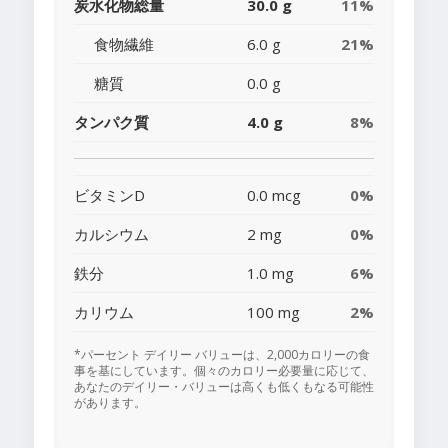
炭水化物総量
30.0 g
11%
食物繊維
6.0 g
21%
糖質
0.0 g
タンパク質
4.0 g
8%
ビタミンD
0.0 mcg
0%
カルシウム
2 mg
0%
鉄分
1.0 mg
6%
カリウム
100 mg
2%
*パーセント デイリー バリューは、2,000カロリーの食
事を基にしています。個々のカロリー必要量に応じて、
あなたのデイリー・バリューは高くも低くもなる可能性
があります。