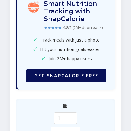
Smart Nutrition
Tracking with
SnapCalorie
★★★★★
4.8/5 (2M+ downloads)
✓
Track meals with just a photo
✓
Hit your nutrition goals easier
✓
Join 2M+ happy users
GET SNAPCALORIE FREE
量: