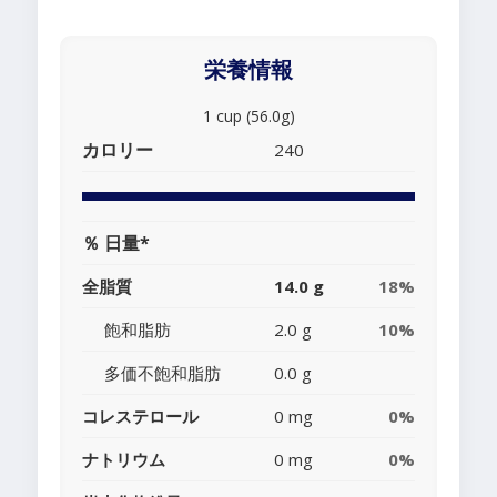
栄養情報
1 cup (56.0g)
カロリー
240
％ 日量*
全脂質
14.0 g
18%
飽和脂肪
2.0 g
10%
多価不飽和脂肪
0.0 g
コレステロール
0 mg
0%
ナトリウム
0 mg
0%