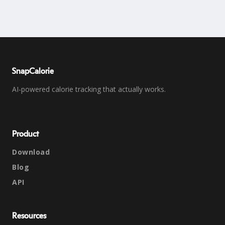
SnapCalorie
AI-powered calorie tracking that actually works.
Product
Download
Blog
API
Resources