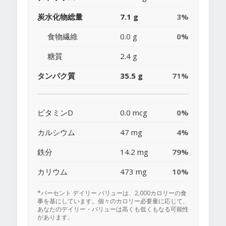
炭水化物総量
7.1 g
3%
食物繊維
0.0 g
0%
糖質
2.4 g
タンパク質
35.5 g
71%
ビタミンD
0.0 mcg
0%
カルシウム
47 mg
4%
鉄分
14.2 mg
79%
カリウム
473 mg
10%
*パーセント デイリー バリューは、2,000カロリーの食
事を基にしています。個々のカロリー必要量に応じて、
あなたのデイリー・バリューは高くも低くもなる可能性
があります。