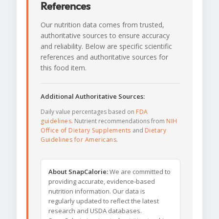
References
Our nutrition data comes from trusted,
authoritative sources to ensure accuracy
and reliability. Below are specific scientific
references and authoritative sources for
this food item.
Additional Authoritative Sources:
Daily value percentages based on
FDA
guidelines
. Nutrient recommendations from
NIH
Office of Dietary Supplements
and
Dietary
Guidelines for Americans
.
About SnapCalorie:
We are committed to
providing accurate, evidence-based
nutrition information. Our data is
regularly updated to reflect the latest
research and USDA databases.