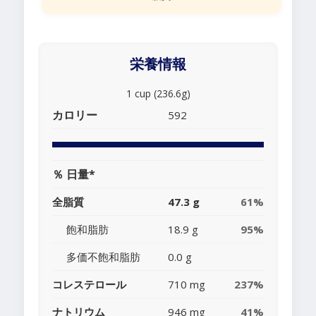
栄養情報
1 cup (236.6g)
カロリー
592
％ 日量*
全脂質
47.3 g
61%
飽和脂肪
18.9 g
95%
多価不飽和脂肪
0.0 g
コレステロール
710 mg
237%
ナトリウム
946 mg
41%