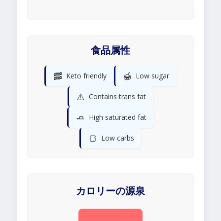
食品属性
🥓
🍯
Keto friendly
Low sugar
⚠️
Contains trans fat
🧈
High saturated fat
🍞
Low carbs
カロリーの源泉