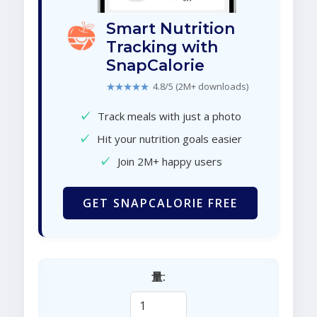
Smart Nutrition
Tracking with
SnapCalorie
★★★★★
4.8/5 (2M+ downloads)
✓
Track meals with just a photo
✓
Hit your nutrition goals easier
✓
Join 2M+ happy users
GET SNAPCALORIE FREE
量: