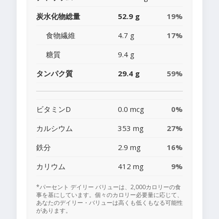
炭水化物総量
52.9 g
19%
食物繊維
4.7 g
17%
糖質
9.4 g
タンパク質
29.4 g
59%
ビタミンD
0.0 mcg
0%
カルシウム
353 mg
27%
鉄分
2.9 mg
16%
カリウム
412 mg
9%
*パーセント デイリー バリューは、2,000カロリーの食
事を基にしています。個々のカロリー必要量に応じて、
あなたのデイリー・バリューは高くも低くもなる可能性
があります。