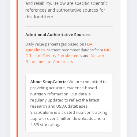
and reliability. Below are specific scientific
references and authoritative sources for
this food item.
Additional Authoritative Sources:
Daily value percentages based on
FDA
guidelines
. Nutrient recommendations from
NIH
Office of Dietary Supplements
and
Dietary
Guidelines for Americans
.
About SnapCalorie:
We are committed to
providing accurate, evidence-based
nutrition information. Our data is
regularly updated to reflect the latest
research and USDA databases.
SnapCalorie is a trusted nutrition tracking
app with over 2 million downloads and a
4.8/5 star rating.