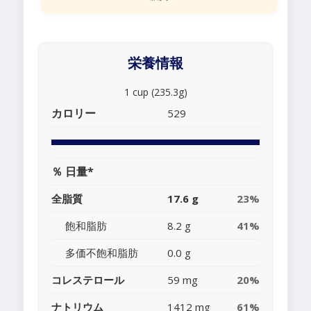
栄養情報
1 cup (235.3g)
カロリー
529
％ 日量*
全脂質
17.6 g
23%
飽和脂肪
8.2 g
41%
多価不飽和脂肪
0.0 g
コレステロール
59 mg
20%
ナトリウム
1412 mg
61%