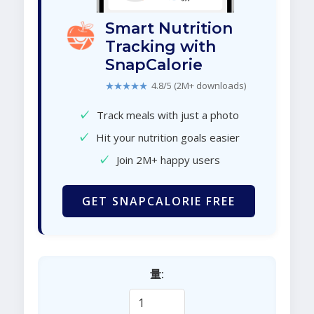
Smart Nutrition
Tracking with
SnapCalorie
★★★★★
4.8/5 (2M+ downloads)
✓
Track meals with just a photo
✓
Hit your nutrition goals easier
✓
Join 2M+ happy users
GET SNAPCALORIE FREE
量: