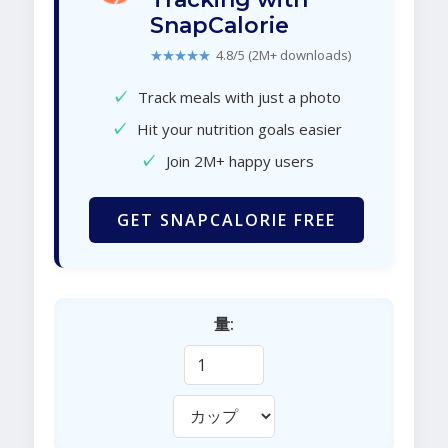
SnapCalorie
★★★★★
4.8/5 (2M+ downloads)
✓
Track meals with just a photo
✓
Hit your nutrition goals easier
✓
Join 2M+ happy users
GET SNAPCALORIE FREE
量: