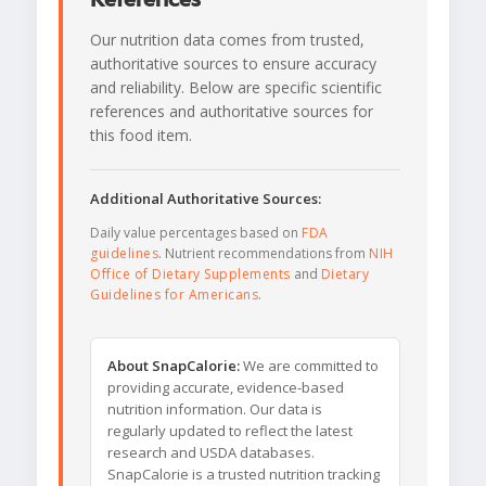
Our nutrition data comes from trusted,
authoritative sources to ensure accuracy
and reliability. Below are specific scientific
references and authoritative sources for
this food item.
Additional Authoritative Sources:
Daily value percentages based on
FDA
guidelines
. Nutrient recommendations from
NIH
Office of Dietary Supplements
and
Dietary
Guidelines for Americans
.
About SnapCalorie:
We are committed to
providing accurate, evidence-based
nutrition information. Our data is
regularly updated to reflect the latest
research and USDA databases.
SnapCalorie is a trusted nutrition tracking