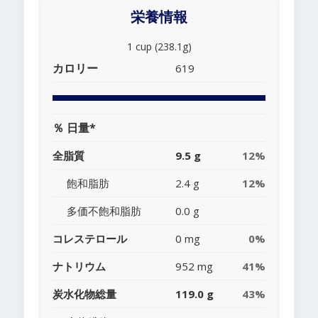
栄養情報
1 cup (238.1g)
カロリー
619
％ 日量*
全脂質
9.5 g
12%
飽和脂肪
2.4 g
12%
多価不飽和脂肪
0.0 g
コレステロール
0 mg
0%
ナトリウム
952 mg
41%
炭水化物総量
119.0 g
43%