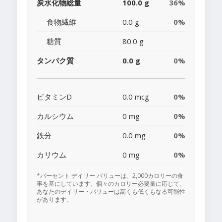
炭水化物総量
100.0 g
36%
食物繊維
0.0 g
0%
糖質
80.0 g
タンパク質
0.0 g
0%
ビタミンD
0.0 mcg
0%
カルシウム
0 mg
0%
鉄分
0.0 mg
0%
カリウム
0 mg
0%
*パーセント デイリー バリューは、2,000カロリーの食
事を基にしています。個々のカロリー必要量に応じて、
あなたのデイリー・バリューは高くも低くもなる可能性
があります。