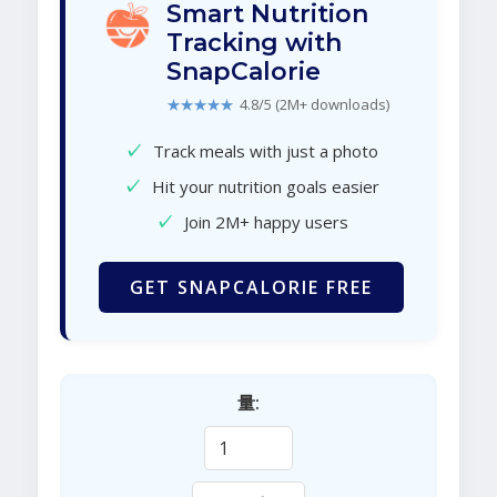
Smart Nutrition
Tracking with
SnapCalorie
★★★★★
4.8/5 (2M+ downloads)
✓
Track meals with just a photo
✓
Hit your nutrition goals easier
✓
Join 2M+ happy users
GET SNAPCALORIE FREE
量: