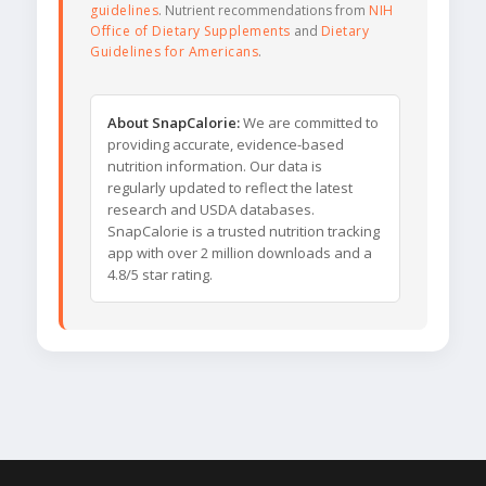
guidelines
. Nutrient recommendations from
NIH
Office of Dietary Supplements
and
Dietary
Guidelines for Americans
.
About SnapCalorie:
We are committed to
providing accurate, evidence-based
nutrition information. Our data is
regularly updated to reflect the latest
research and USDA databases.
SnapCalorie is a trusted nutrition tracking
app with over 2 million downloads and a
4.8/5 star rating.