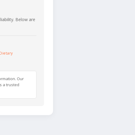
iability. Below are
Dietary
ormation. Our
s a trusted