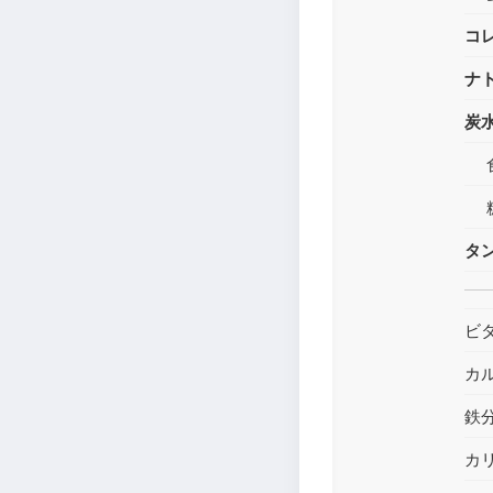
コ
ナ
炭
タ
ビ
カ
鉄
カ