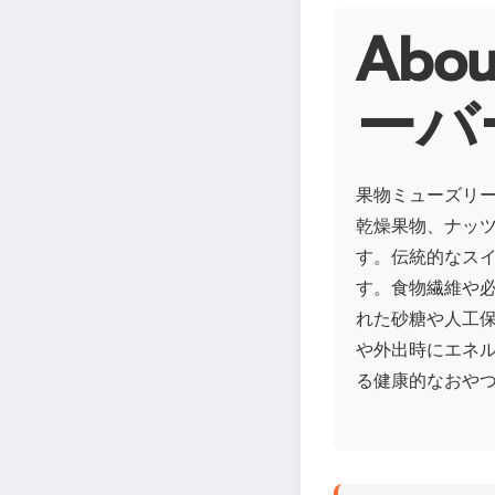
Ab
ーバ
果物ミューズリ
乾燥果物、ナッ
す。伝統的なス
す。食物繊維や
れた砂糖や人工
や外出時にエネ
る健康的なおや