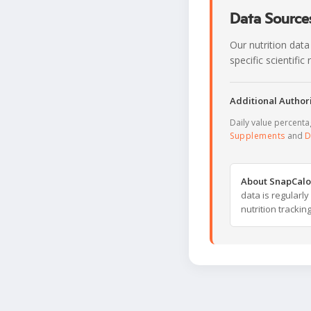
Data Sources
Our nutrition data
specific scientifi
Additional Authori
Daily value percent
Supplements
and
D
About SnapCalo
data is regularl
nutrition trackin