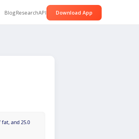
Blog
Research
API
Download App
ー
0
 fat, and 25.0