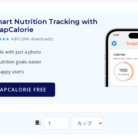
art Nutrition Tracking with
apCalorie
★★★
4.8/5 (2M+ downloads)
s with just a photo
utrition goals easier
happy users
APCALORIE FREE
量: