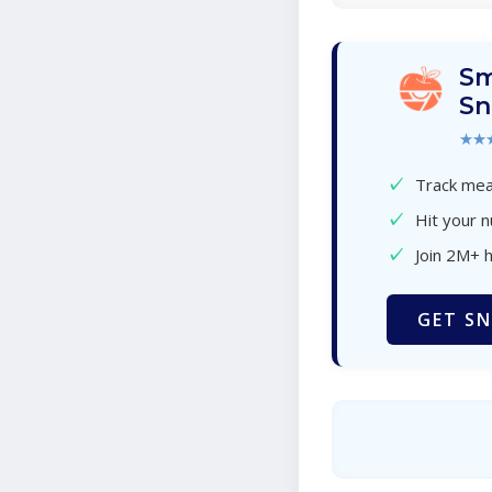
Sm
Sn
★★
✓
Track meal
✓
Hit your n
✓
Join 2M+ 
GET SN