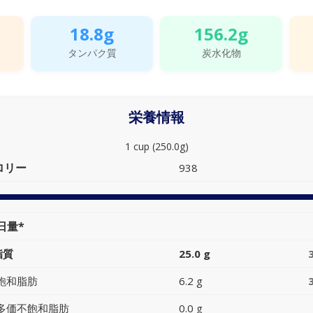
18.8g
156.2g
タンパク質
炭水化物
栄養情報
1 cup (250.0g)
ロリー
938
日量*
脂質
25.0 g
飽和脂肪
6.2 g
多価不飽和脂肪
0.0 g