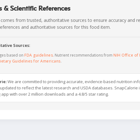
 & Scientific References
 comes from trusted, authoritative sources to ensure accuracy and rel
c references and authoritative sources for this food item.
tative Sources:
ages based on
FDA guidelines
. Nutrient recommendations from
NIH Office of 
ietary Guidelines for Americans
.
rie:
We are committed to providing accurate, evidence-based nutrition inf
y updated to reflect the latest research and USDA databases. SnapCalorie i
g app with over 2 million downloads and a 4.8/5 star rating.