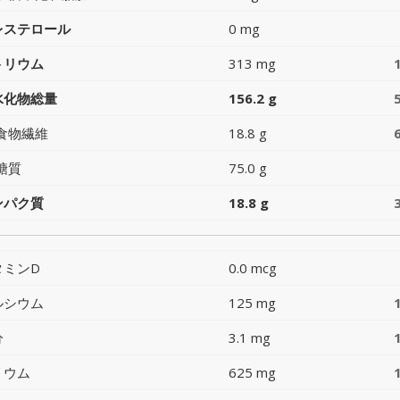
レステロール
0 mg
トリウム
313 mg
水化物総量
156.2 g
食物繊維
18.8 g
糖質
75.0 g
ンパク質
18.8 g
タミンD
0.0 mcg
ルシウム
125 mg
分
3.1 mg
リウム
625 mg