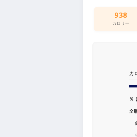
938
カロリー
カ
％ 
全