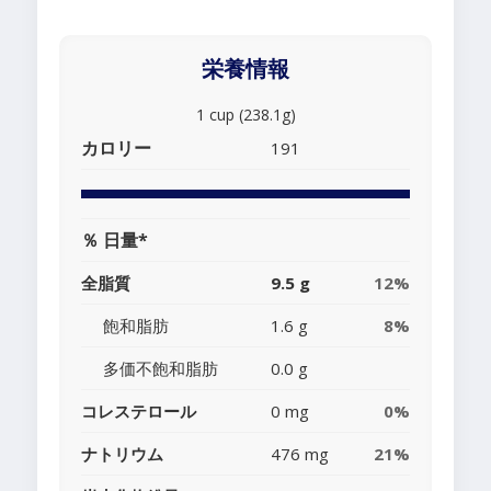
栄養情報
1 cup (238.1g)
カロリー
191
％ 日量*
全脂質
9.5 g
12%
飽和脂肪
1.6 g
8%
多価不飽和脂肪
0.0 g
コレステロール
0 mg
0%
ナトリウム
476 mg
21%