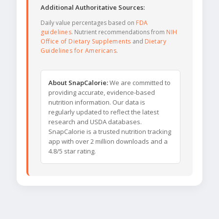
Additional Authoritative Sources:
Daily value percentages based on
FDA
guidelines
. Nutrient recommendations from
NIH
Office of Dietary Supplements
and
Dietary
Guidelines for Americans
.
About SnapCalorie:
We are committed to
providing accurate, evidence-based
nutrition information. Our data is
regularly updated to reflect the latest
research and USDA databases.
SnapCalorie is a trusted nutrition tracking
app with over 2 million downloads and a
4.8/5 star rating.