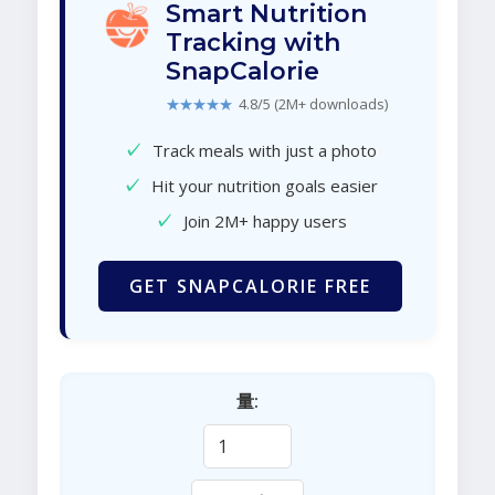
Smart Nutrition
Tracking with
SnapCalorie
★★★★★
4.8/5 (2M+ downloads)
✓
Track meals with just a photo
✓
Hit your nutrition goals easier
✓
Join 2M+ happy users
GET SNAPCALORIE FREE
量: