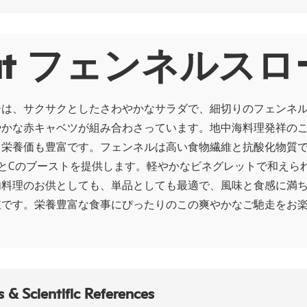
out フェンネルスロ
ーは、サクサクとしたさわやかなサラダで、細切りのフェンネ
やかな赤キャベツが組み合わさっています。地中海料理発祥の
く栄養価も豊富です。フェンネルは高い食物繊維と抗酸化物質
とCのブーストを提供します。軽やかなビネグレットで和えら
肉料理のお供としても、単品としても最適で、風味と食感に満
肢です。栄養豊富な食事にぴったりのこの爽やかなご馳走をお
 & Scientific References