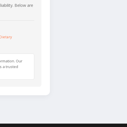
iability. Below are
Dietary
ormation. Our
s a trusted