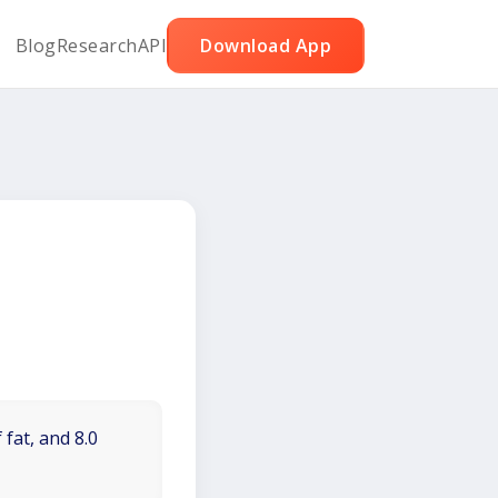
Blog
Research
API
Download App
 fat, and 8.0