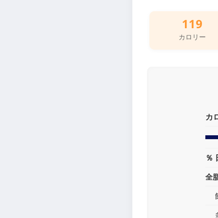
119
カロリー
カ
％ 
全