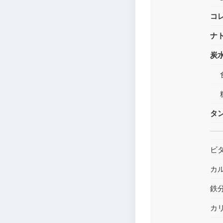
コ
ナ
炭
タ
ビ
カ
鉄
カ