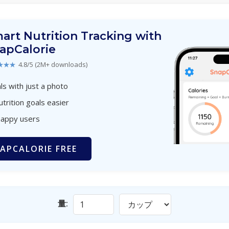
art Nutrition Tracking with
apCalorie
★★★
4.8/5 (2M+ downloads)
s with just a photo
utrition goals easier
happy users
APCALORIE FREE
量: