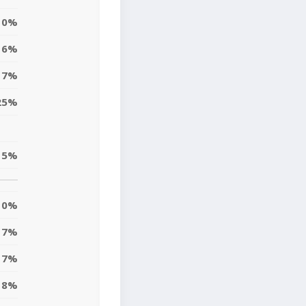
0%
16%
7%
25%
5%
0%
7%
7%
18%