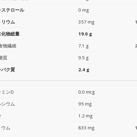
レステロール
0 mg
トリウム
357 mg
水化物総量
19.0 g
食物繊維
7.1 g
糖質
9.5 g
ンパク質
2.4 g
タミンD
0.0 mcg
ルシウム
95 mg
分
1.2 mg
リウム
833 mg