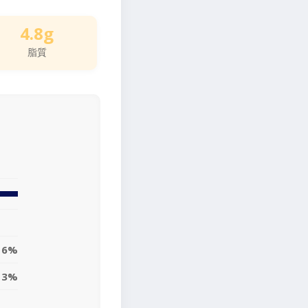
4.8g
脂質
6%
3%