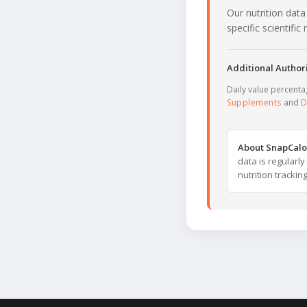
Our nutrition data
specific scientifi
Additional Authori
Daily value percent
Supplements
and
D
About SnapCalo
data is regularl
nutrition trackin