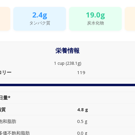
2.4g
19.0g
タンパク質
炭水化物
栄養情報
1 cup (238.1g)
ロリー
119
日量*
脂質
4.8 g
飽和脂肪
0.5 g
多価不飽和脂肪
0.0 g