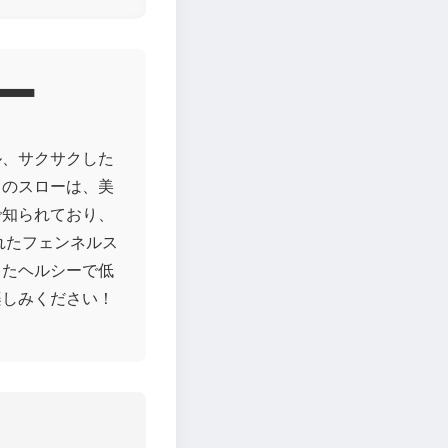
ー
ル、サクサクした
このスローは、美
で知られており、
れたフェンネルス
ちたヘルシーで低
楽しみください！