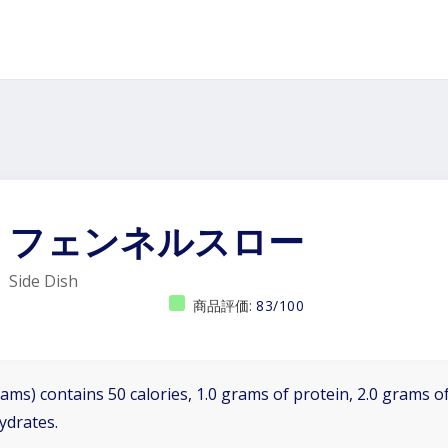
フェンネルスロー
Side Dish
商品評価:
83/100
ams) contains 50 calories, 1.0 grams of protein, 2.0 grams of
ydrates.