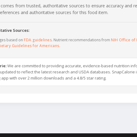
 comes from trusted, authoritative sources to ensure accuracy and rel
c references and authoritative sources for this food item.
tative Sources:
ages based on
FDA guidelines
. Nutrient recommendations from
NIH Office of 
ietary Guidelines for Americans
.
rie:
We are committed to providing accurate, evidence-based nutrition inf
y updated to reflect the latest research and USDA databases. SnapCalorie i
g app with over 2 million downloads and a 4.8/5 star rating.