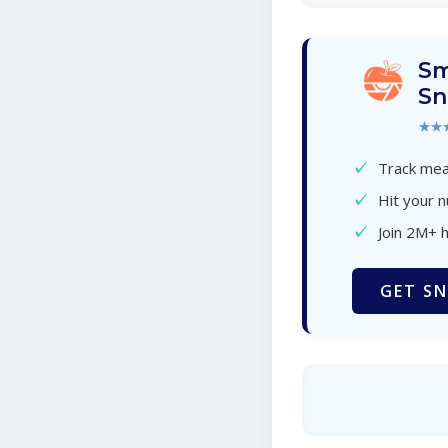
Sm
Sn
★★
✓
Track meal
✓
Hit your n
✓
Join 2M+ 
GET SN