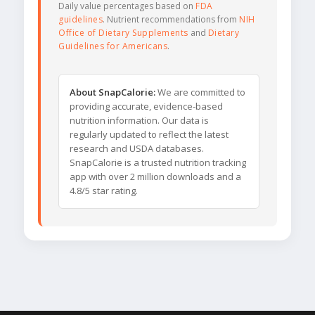
Daily value percentages based on
FDA
guidelines
. Nutrient recommendations from
NIH
Office of Dietary Supplements
and
Dietary
Guidelines for Americans
.
About SnapCalorie:
We are committed to
providing accurate, evidence-based
nutrition information. Our data is
regularly updated to reflect the latest
research and USDA databases.
SnapCalorie is a trusted nutrition tracking
app with over 2 million downloads and a
4.8/5 star rating.