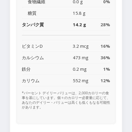
食物繊維
0.0 g
0%
糖質
15.8 g
タンパク質
14.2 g
28%
ビタミンD
3.2 mcg
16%
カルシウム
473 mg
36%
鉄分
0.2 mg
1%
カリウム
552 mg
12%
*パーセント デイリー バリューは、2,000カロリーの食
事を基にしています。個々のカロリー必要量に応じて、
あなたのデイリー・バリューは高くも低くもなる可能性
があります。