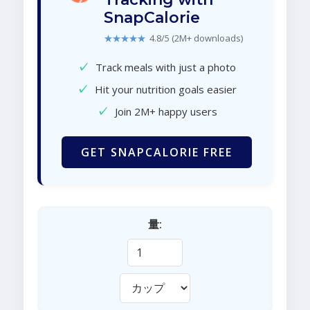
SnapCalorie
★★★★★
4.8/5 (2M+ downloads)
✓
Track meals with just a photo
✓
Hit your nutrition goals easier
✓
Join 2M+ happy users
GET SNAPCALORIE FREE
量: