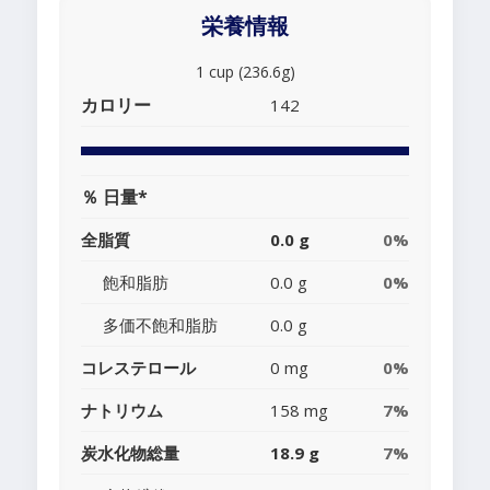
栄養情報
1 cup (236.6g)
カロリー
142
％ 日量*
全脂質
0.0 g
0%
飽和脂肪
0.0 g
0%
多価不飽和脂肪
0.0 g
コレステロール
0 mg
0%
ナトリウム
158 mg
7%
炭水化物総量
18.9 g
7%