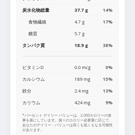
炭水化物総量
37.7 g
14%
食物繊維
4.7 g
17%
糖質
5.7 g
タンパク質
18.9 g
38%
ビタミンD
0.0 mcg
0%
カルシウム
189 mg
15%
鉄分
2.4 mg
13%
カリウム
424 mg
9%
*パーセント デイリー バリューは、2,000カロリーの食
事を基にしています。個々のカロリー必要量に応じて、
あなたのデイリー・バリューは高くも低くもなる可能性
があります。