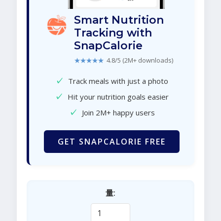
Smart Nutrition
Tracking with
SnapCalorie
★★★★★
4.8/5 (2M+ downloads)
✓
Track meals with just a photo
✓
Hit your nutrition goals easier
✓
Join 2M+ happy users
GET SNAPCALORIE FREE
量: