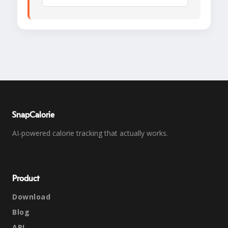
SnapCalorie
AI-powered calorie tracking that actually works.
Product
Download
Blog
API