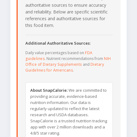
authoritative sources to ensure accuracy
and reliability. Below are specific scientific
references and authoritative sources for
this food item.
Additional Authoritative Sources:
Daily value percentages based on
FDA
guidelines
. Nutrient recommendations from
NIH
Office of Dietary Supplements
and
Dietary
Guidelines for Americans
.
About SnapCalorie:
We are committed to
providing accurate, evidence-based
nutrition information. Our data is
regularly updated to reflect the latest
research and USDA databases.
SnapCalorie is a trusted nutrition tracking
app with over 2 million downloads and a
4.8/5 star rating.