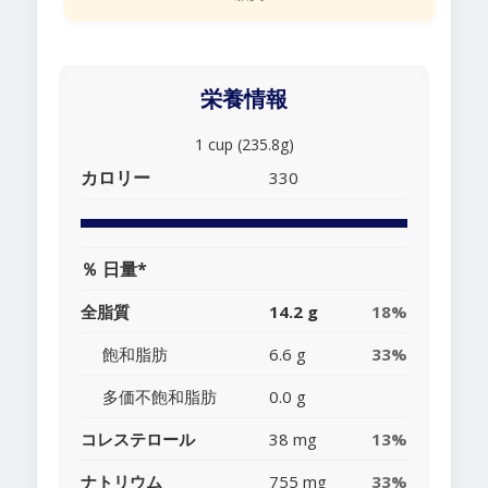
栄養情報
1 cup (235.8g)
カロリー
330
％ 日量*
全脂質
14.2 g
18%
飽和脂肪
6.6 g
33%
多価不飽和脂肪
0.0 g
コレステロール
38 mg
13%
ナトリウム
755 mg
33%