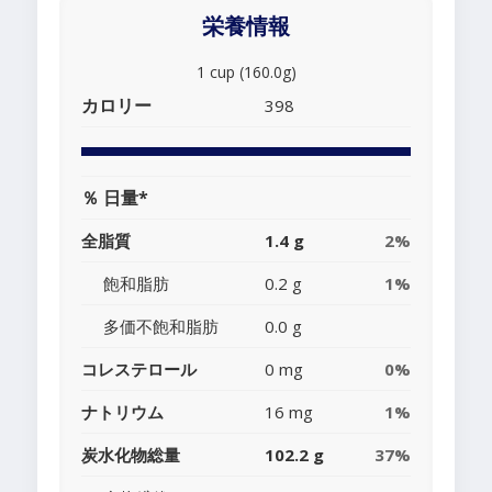
栄養情報
1 cup (160.0g)
カロリー
398
％ 日量*
全脂質
1.4 g
2%
飽和脂肪
0.2 g
1%
多価不飽和脂肪
0.0 g
コレステロール
0 mg
0%
ナトリウム
16 mg
1%
炭水化物総量
102.2 g
37%