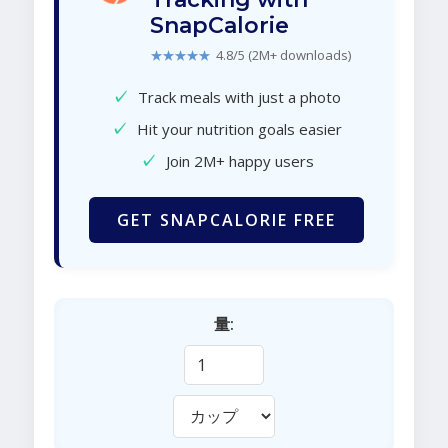
SnapCalorie
★★★★★
4.8/5 (2M+ downloads)
✓
Track meals with just a photo
✓
Hit your nutrition goals easier
✓
Join 2M+ happy users
GET SNAPCALORIE FREE
量: