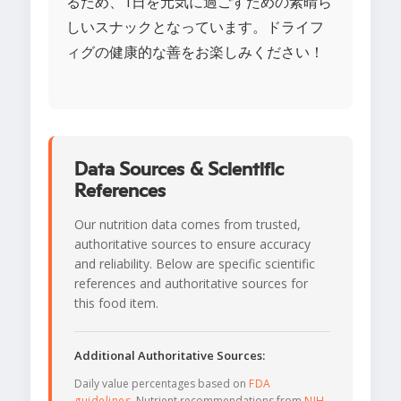
るため、1日を元気に過ごすための素晴ら
しいスナックとなっています。ドライフ
ィグの健康的な善をお楽しみください！
Data Sources & Scientific
References
Our nutrition data comes from trusted,
authoritative sources to ensure accuracy
and reliability. Below are specific scientific
references and authoritative sources for
this food item.
Additional Authoritative Sources:
Daily value percentages based on
FDA
guidelines
. Nutrient recommendations from
NIH