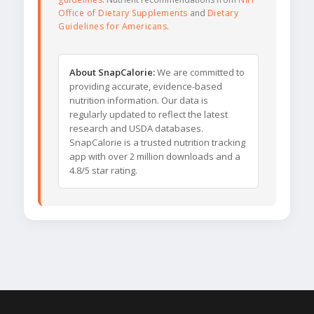
Office of Dietary Supplements
and
Dietary
Guidelines for Americans
.
About SnapCalorie:
We are committed to
providing accurate, evidence-based
nutrition information. Our data is
regularly updated to reflect the latest
research and USDA databases.
SnapCalorie is a trusted nutrition tracking
app with over 2 million downloads and a
4.8/5 star rating.