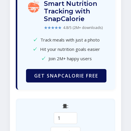
Smart Nutrition
Tracking with
SnapCalorie
★★★★★
4.8/5 (2M+ downloads)
✓
Track meals with just a photo
✓
Hit your nutrition goals easier
✓
Join 2M+ happy users
GET SNAPCALORIE FREE
量: