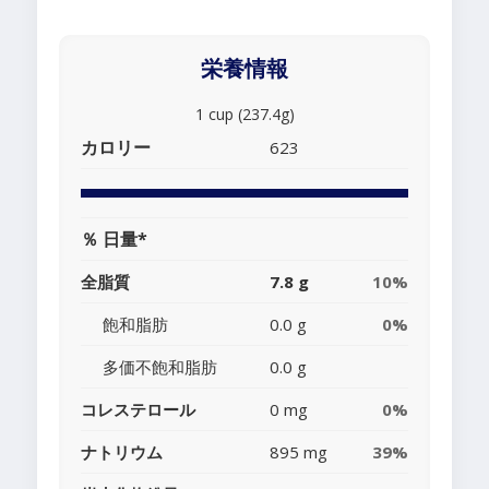
栄養情報
1 cup (237.4g)
カロリー
623
％ 日量*
全脂質
7.8 g
10%
飽和脂肪
0.0 g
0%
多価不飽和脂肪
0.0 g
コレステロール
0 mg
0%
ナトリウム
895 mg
39%