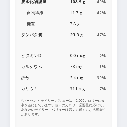
炭水化物総量
108.9 g
40%
食物繊維
11.7 g
42%
糖質
7.8 g
タンパク質
23.3 g
47%
ビタミンD
0.0 mcg
0%
カルシウム
78 mg
6%
鉄分
5.4 mg
30%
カリウム
311 mg
7%
*パーセント デイリー バリューは、2,000カロリーの食
事を基にしています。個々のカロリー必要量に応じて、
あなたのデイリー・バリューは高くも低くもなる可能性
があります。