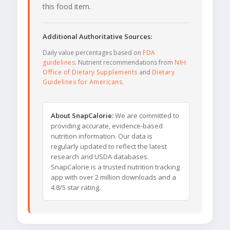
this food item.
Additional Authoritative Sources:
Daily value percentages based on
FDA
guidelines
. Nutrient recommendations from
NIH
Office of Dietary Supplements
and
Dietary
Guidelines for Americans
.
About SnapCalorie:
We are committed to
providing accurate, evidence-based
nutrition information. Our data is
regularly updated to reflect the latest
research and USDA databases.
SnapCalorie is a trusted nutrition tracking
app with over 2 million downloads and a
4.8/5 star rating.