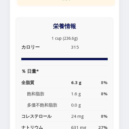
栄養情報
1 cup (236.6g)
カロリー
315
％ 日量*
全脂質
6.3 g
8%
飽和脂肪
1.6 g
8%
多価不飽和脂肪
0.0 g
コレステロール
24 mg
8%
ナトリウム
631 mg
27%