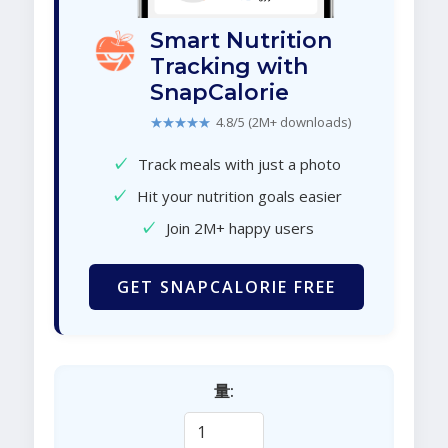
Smart Nutrition
Tracking with
SnapCalorie
★★★★★
4.8/5 (2M+ downloads)
✓
Track meals with just a photo
✓
Hit your nutrition goals easier
✓
Join 2M+ happy users
GET SNAPCALORIE FREE
量: