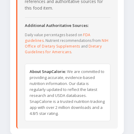
references and authoritative sources for
this food item.
Additional Authoritative Sources:
Daily value percentages based on
FDA
guidelines
. Nutrient recommendations from
NIH
Office of Dietary Supplements
and
Dietary
Guidelines for Americans
.
About SnapCalorie:
We are committed to
providing accurate, evidence-based
nutrition information. Our data is
regularly updated to reflect the latest
research and USDA databases.
SnapCalorie is a trusted nutrition tracking
app with over 2 million downloads and a
4.8/5 star rating.