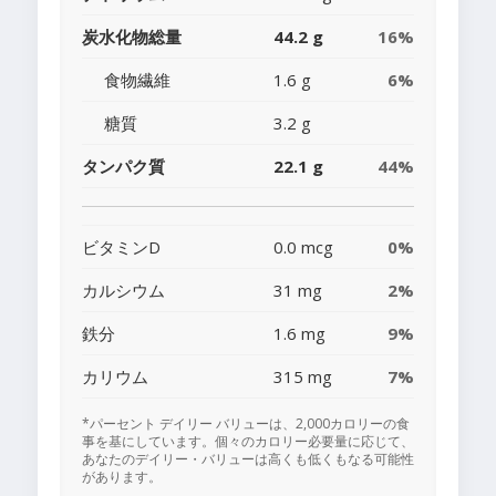
炭水化物総量
44.2 g
16%
食物繊維
1.6 g
6%
糖質
3.2 g
タンパク質
22.1 g
44%
ビタミンD
0.0 mcg
0%
カルシウム
31 mg
2%
鉄分
1.6 mg
9%
カリウム
315 mg
7%
*パーセント デイリー バリューは、2,000カロリーの食
事を基にしています。個々のカロリー必要量に応じて、
あなたのデイリー・バリューは高くも低くもなる可能性
があります。