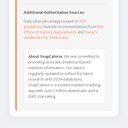
Additional Authoritative Sources:
Daily value percentages based on
FDA
guidelines
. Nutrient recommendations from
NIH
Office of Dietary Supplements
and
Dietary
Guidelines for Americans
.
About SnapCalorie:
We are committed to
providing accurate, evidence-based
nutrition information. Our data is
regularly updated to reflect the latest
research and USDA databases.
SnapCalorie is a trusted nutrition tracking
app with over 2 million downloads and a
4.8/5 star rating.