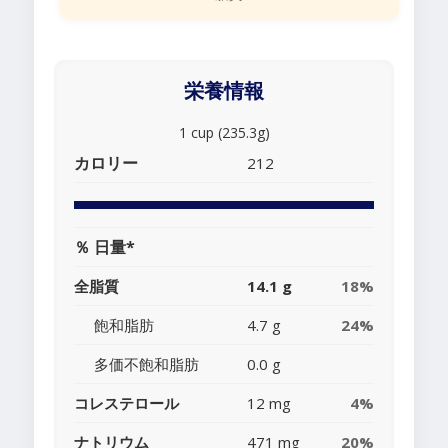
栄養情報
1 cup (235.3g)
カロリー
212
％ 日量*
全脂質
14.1 g
18%
飽和脂肪
4.7 g
24%
多価不飽和脂肪
0.0 g
コレステロール
12 mg
4%
ナトリウム
471 mg
20%