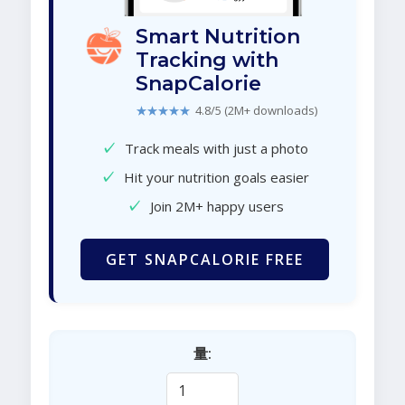
Smart Nutrition
Tracking with
SnapCalorie
★★★★★
4.8/5 (2M+ downloads)
✓
Track meals with just a photo
✓
Hit your nutrition goals easier
✓
Join 2M+ happy users
GET SNAPCALORIE FREE
量: