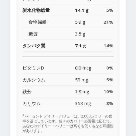
炭水化物総量
14.1 g
5%
食物繊維
5.9 g
21%
糖質
3.5 g
タンパク質
7.1 g
14%
ビタミンD
0.0 mcg
0%
カルシウム
59 mg
5%
鉄分
1.8 mg
10%
カリウム
353 mg
8%
*パーセント デイリー バリューは、2,000カロリーの食
事を基にしています。個々のカロリー必要量に応じて、
あなたのデイリー・バリューは高くも低くもなる可能性
があります。