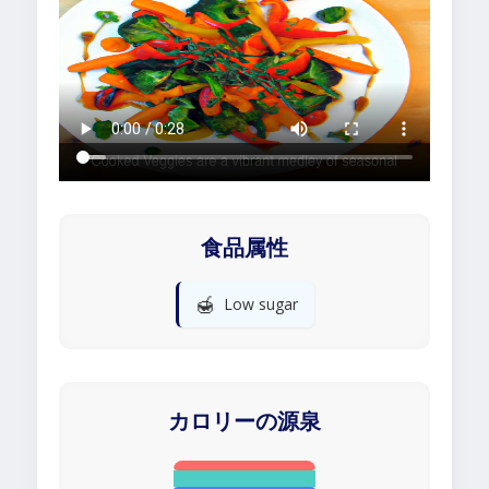
食品属性
🍯
Low sugar
カロリーの源泉