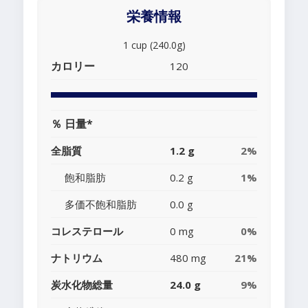
栄養情報
1 cup (240.0g)
カロリー
120
％ 日量*
全脂質
1.2 g
2%
飽和脂肪
0.2 g
1%
多価不飽和脂肪
0.0 g
コレステロール
0 mg
0%
ナトリウム
480 mg
21%
炭水化物総量
24.0 g
9%