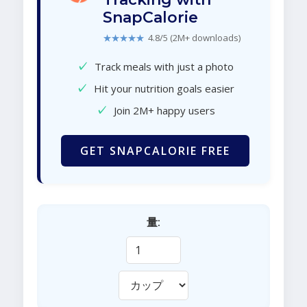
SnapCalorie
★★★★★
4.8/5 (2M+ downloads)
✓
Track meals with just a photo
✓
Hit your nutrition goals easier
✓
Join 2M+ happy users
GET SNAPCALORIE FREE
量: