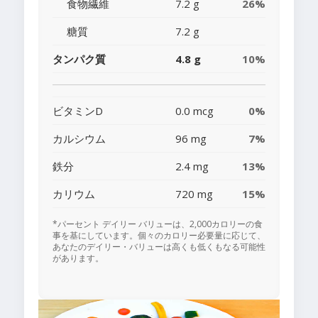
食物繊維
7.2 g
26%
糖質
7.2 g
タンパク質
4.8 g
10%
ビタミンD
0.0 mcg
0%
カルシウム
96 mg
7%
鉄分
2.4 mg
13%
カリウム
720 mg
15%
*パーセント デイリー バリューは、2,000カロリーの食
事を基にしています。個々のカロリー必要量に応じて、
あなたのデイリー・バリューは高くも低くもなる可能性
があります。