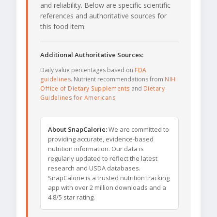
and reliability. Below are specific scientific
references and authoritative sources for
this food item.
Additional Authoritative Sources:
Daily value percentages based on
FDA
guidelines
. Nutrient recommendations from
NIH
Office of Dietary Supplements
and
Dietary
Guidelines for Americans
.
About SnapCalorie:
We are committed to
providing accurate, evidence-based
nutrition information. Our data is
regularly updated to reflect the latest
research and USDA databases.
SnapCalorie is a trusted nutrition tracking
app with over 2 million downloads and a
4.8/5 star rating.