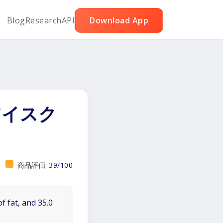
Blog
Research
API
Download App
アイスク
商品評価:
39/100
f fat, and 35.0