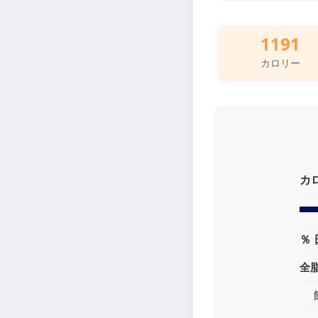
1191
カロリー
カ
％ 
全