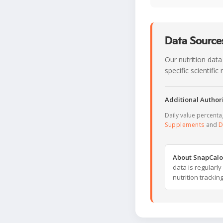
Data Sources
Our nutrition data
specific scientifi
Additional Authori
Daily value percent
Supplements
and
D
About SnapCalo
data is regularl
nutrition trackin