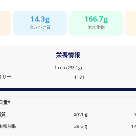
14.3g
166.7g
タンパク質
炭水化物
栄養情報
1 cup (238.1g)
ロリー
1191
日量*
脂質
57.1 g
飽和脂肪
28.6 g
1