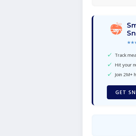
Sm
Sn
★★
✓
Track meal
✓
Hit your n
✓
Join 2M+ 
GET SN