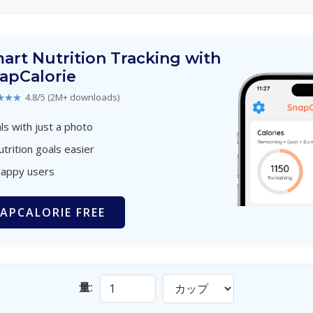
art Nutrition Tracking with
apCalorie
★★★
4.8/5 (2M+ downloads)
s with just a photo
utrition goals easier
happy users
APCALORIE FREE
量: