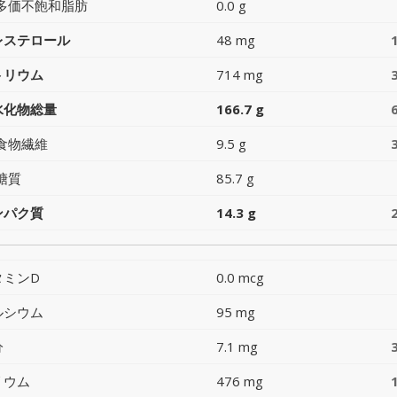
多価不飽和脂肪
0.0 g
レステロール
48 mg
トリウム
714 mg
水化物総量
166.7 g
食物繊維
9.5 g
糖質
85.7 g
ンパク質
14.3 g
タミンD
0.0 mcg
ルシウム
95 mg
分
7.1 mg
リウム
476 mg