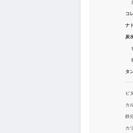
コ
ナ
炭
タ
ビ
カ
鉄
カ