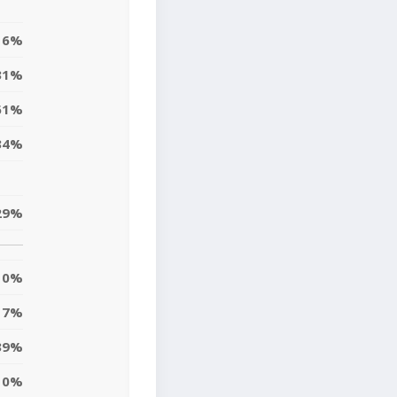
16%
31%
61%
34%
29%
0%
7%
39%
10%