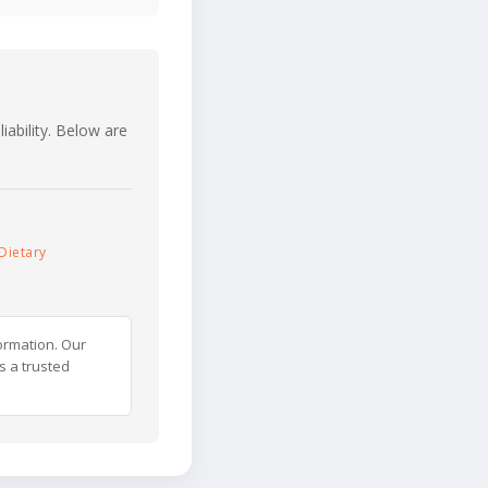
iability. Below are
Dietary
ormation. Our
s a trusted