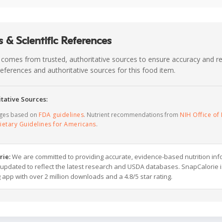
 & Scientific References
 comes from trusted, authoritative sources to ensure accuracy and rel
c references and authoritative sources for this food item.
tative Sources:
ages based on
FDA guidelines
. Nutrient recommendations from
NIH Office of 
ietary Guidelines for Americans
.
rie:
We are committed to providing accurate, evidence-based nutrition inf
y updated to reflect the latest research and USDA databases. SnapCalorie i
g app with over 2 million downloads and a 4.8/5 star rating.