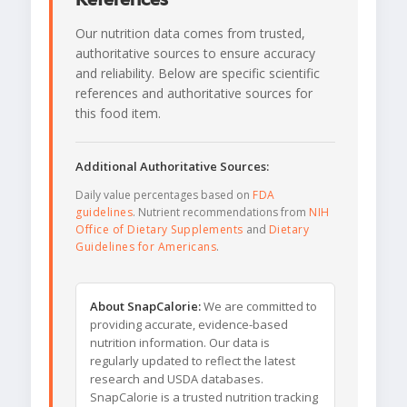
Our nutrition data comes from trusted,
authoritative sources to ensure accuracy
and reliability. Below are specific scientific
references and authoritative sources for
this food item.
Additional Authoritative Sources:
Daily value percentages based on
FDA
guidelines
. Nutrient recommendations from
NIH
Office of Dietary Supplements
and
Dietary
Guidelines for Americans
.
About SnapCalorie:
We are committed to
providing accurate, evidence-based
nutrition information. Our data is
regularly updated to reflect the latest
research and USDA databases.
SnapCalorie is a trusted nutrition tracking