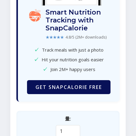
Smart Nutrition
Tracking with
SnapCalorie
★★★★★
4.8/5 (2M+ downloads)
✓
Track meals with just a photo
✓
Hit your nutrition goals easier
✓
Join 2M+ happy users
GET SNAPCALORIE FREE
量: