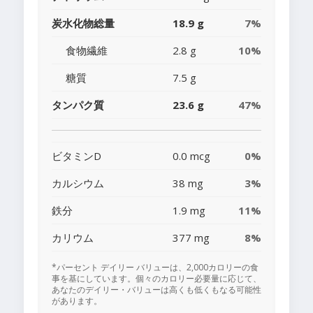
炭水化物総量
18.9 g
7%
食物繊維
2.8 g
10%
糖質
7.5 g
タンパク質
23.6 g
47%
ビタミンD
0.0 mcg
0%
カルシウム
38 mg
3%
鉄分
1.9 mg
11%
カリウム
377 mg
8%
*パーセント デイリー バリューは、2,000カロリーの食
事を基にしています。個々のカロリー必要量に応じて、
あなたのデイリー・バリューは高くも低くもなる可能性
があります。