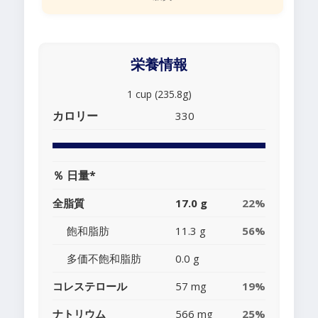
栄養情報
1 cup (235.8g)
カロリー
330
％ 日量*
全脂質
17.0 g
22%
飽和脂肪
11.3 g
56%
多価不飽和脂肪
0.0 g
コレステロール
57 mg
19%
ナトリウム
566 mg
25%