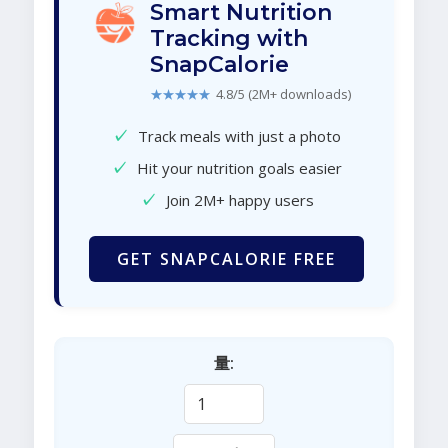
Smart Nutrition
Tracking with
SnapCalorie
★★★★★
4.8/5 (2M+ downloads)
✓
Track meals with just a photo
✓
Hit your nutrition goals easier
✓
Join 2M+ happy users
GET SNAPCALORIE FREE
量: