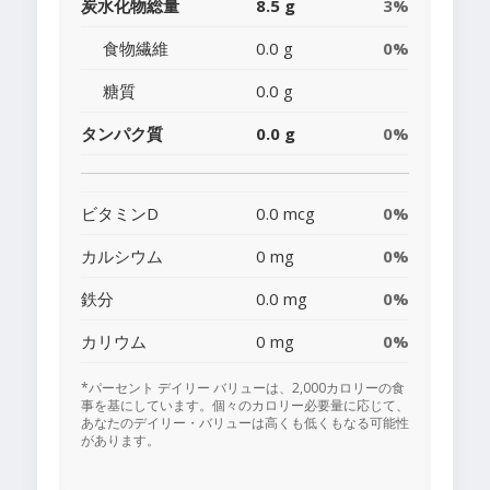
炭水化物総量
8.5 g
3%
食物繊維
0.0 g
0%
糖質
0.0 g
タンパク質
0.0 g
0%
ビタミンD
0.0 mcg
0%
カルシウム
0 mg
0%
鉄分
0.0 mg
0%
カリウム
0 mg
0%
*パーセント デイリー バリューは、2,000カロリーの食
事を基にしています。個々のカロリー必要量に応じて、
あなたのデイリー・バリューは高くも低くもなる可能性
があります。