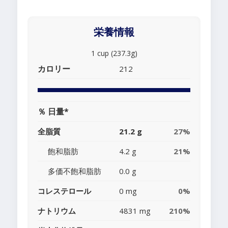
栄養情報
1 cup (237.3g)
カロリー
212
％ 日量*
全脂質
21.2 g
27%
飽和脂肪
4.2 g
21%
多価不飽和脂肪
0.0 g
コレステロール
0 mg
0%
ナトリウム
4831 mg
210%