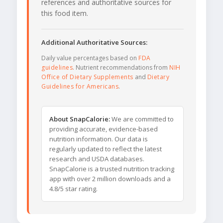
references and authoritative sources for
this food item.
Additional Authoritative Sources:
Daily value percentages based on
FDA
guidelines
. Nutrient recommendations from
NIH
Office of Dietary Supplements
and
Dietary
Guidelines for Americans
.
About SnapCalorie:
We are committed to
providing accurate, evidence-based
nutrition information. Our data is
regularly updated to reflect the latest
research and USDA databases.
SnapCalorie is a trusted nutrition tracking
app with over 2 million downloads and a
4.8/5 star rating.